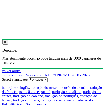
×
Desculpe,
Mas atualmente você não pode traduzir mais de 5000 caracteres de
uma vez.
volver arriba
Termos de uso
|
Versão completa
|
© PROMT, 2010 - 2026
Select a language
tradução do inglés
,
tradução do russo
,
tradução do alemão
,
tradução
do francês
,
tradução do espanhol
,
tradução do italiano
,
tradução do
chinês
,
tradução do coreano
,
tradução do português
,
tradução do
tártaro
,
tradução do turco
,
tradução do ucraniano
,
tradução do
finlandês
,
tradução do japonês