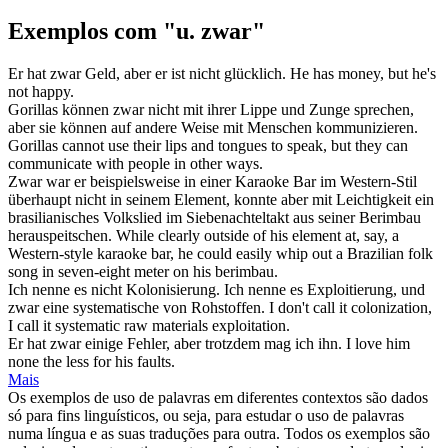
Exemplos com "u. zwar"
Er hat
zwar
Geld, aber er ist nicht glücklich.
He has money, but he's
not happy.
Gorillas können
zwar
nicht mit ihrer Lippe und Zunge sprechen,
aber sie können auf andere Weise mit Menschen kommunizieren.
Gorillas cannot use their lips and tongues to speak, but they can
communicate with people in other ways.
Zwar
war er beispielsweise in einer Karaoke Bar im Western-Stil
überhaupt nicht in seinem Element, konnte aber mit Leichtigkeit ein
brasilianisches Volkslied im Siebenachteltakt aus seiner Berimbau
herauspeitschen.
While clearly outside of his element at, say, a
Western-style karaoke bar, he could easily whip out a Brazilian folk
song in seven-eight meter on his berimbau.
Ich nenne es nicht Kolonisierung. Ich nenne es Exploitierung, und
zwar
eine systematische von Rohstoffen.
I don't call it colonization,
I call it systematic raw materials exploitation.
Er hat
zwar
einige Fehler, aber trotzdem mag ich ihn.
I love him
none the less for his faults.
Mais
Os exemplos de uso de palavras em diferentes contextos são dados
só para fins linguísticos, ou seja, para estudar o uso de palavras
numa língua e as suas traduções para outra. Todos os exemplos são