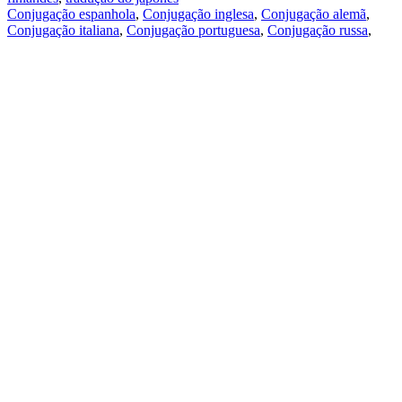
Conjugação espanhola
,
Conjugação inglesa
,
Conjugação alemã
,
Conjugação italiana
,
Conjugação portuguesa
,
Conjugação russa
,
Conjugação francesa
.
Recursos
Tradução do texto
Exempos de contexto
Conjugação e declinação
Aplicativos gratuitos
PROMT.One para iOS
PROMT.One para Android
Ofertas
Para desenvolvedores
Copiar
Copia a tradução
Comunicar um problema