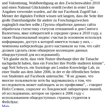
und Valentinstag, Wahlbeteiligung an den Zwischenwahlen 2010
und einen National Glücksindex erstellt (wobei in erster Linie
Angaben verwendet wurden, auf die nur
Facebook
Zugriff hat -
Meister der digitalen Freiheit wissen seit langem, dass die Seite ihre
große Datenfundgrube für andere zu Forschungszwecken
zugänglich machen sollte.)
Группа обработки данных сайта
обработала статистику статусов отношений и дня Святого
Валентина, явке избирателей в середине срока в 2010 году, а
также Национальный индекс счастья (в основном используя
информацию, доступ к которой имеется только у них, -
чемпионы киберсвободы долго настаивали на том, что сайт
должен сделать свою обширную коллекцию данных
общедоступной для исследований).
"Ich glaube nicht, dass viele Nutzer überhaupt
über
die Tatsache
nachgedacht haben, dass ein Forscher ihre Profile studieren könnte",
sagt Neil Selwyn, ein Soziologe am London Knowledge Lab, zu
einer Studie aus dem Jahre 2006, in der er die öffentlichen Seiten
von Studenten auf
Facebook
untersuchte.
"Я не думаю, что
многие пользователи хотя бы задумывались
о
том, что
исследователь может наблюдать за их профилями", - говорит
Нейл Селвин, социолог из Лондонской лаборатории знаний,
об исследовании, которое он провел в 2006 году с
использованием общедоступных страниц студентов в
Фейсбуке
.
Mais