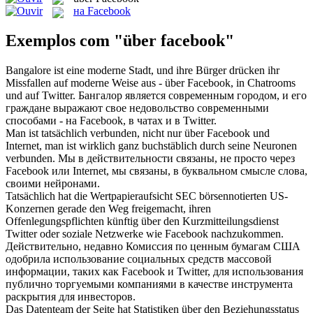
на Facebook
Exemplos com "über facebook"
Bangalore ist eine moderne Stadt, und ihre Bürger drücken ihr
Missfallen auf moderne Weise aus -
über Facebook
, in Chatrooms
und auf Twitter.
Бангалор является современным городом, и его
граждане выражают свое недовольство современными
способами -
на Facebook
, в чатах и в Twitter.
Man ist tatsächlich verbunden, nicht nur
über Facebook
und
Internet, man ist wirklich ganz buchstäblich durch seine Neuronen
verbunden.
Мы в действительности связаны, не просто через
Facebook или Internet, мы связаны, в буквальном смысле слова,
своими нейронами.
Tatsächlich hat die Wertpapieraufsicht SEC börsennotierten US-
Konzernen gerade den Weg freigemacht, ihren
Offenlegungspflichten künftig
über
den Kurzmitteilungsdienst
Twitter oder soziale Netzwerke wie
Facebook
nachzukommen.
Действительно, недавно Комиссия
по
ценным бумагам США
одобрила использование социальных средств массовой
информации, таких как
Facebook
и Twitter, для использования
публично торгуемыми компаниями в качестве инструмента
раскрытия для инвесторов.
Das Datenteam der Seite hat Statistiken
über
den Beziehungsstatus