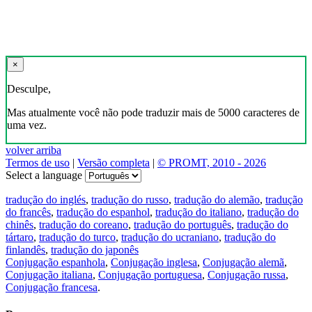
×
Desculpe,
Mas atualmente você não pode traduzir mais de 5000 caracteres de
uma vez.
volver arriba
Termos de uso
|
Versão completa
|
© PROMT, 2010 - 2026
Select a language
tradução do inglés
,
tradução do russo
,
tradução do alemão
,
tradução
do francês
,
tradução do espanhol
,
tradução do italiano
,
tradução do
chinês
,
tradução do coreano
,
tradução do português
,
tradução do
tártaro
,
tradução do turco
,
tradução do ucraniano
,
tradução do
finlandês
,
tradução do japonês
Conjugação espanhola
,
Conjugação inglesa
,
Conjugação alemã
,
Conjugação italiana
,
Conjugação portuguesa
,
Conjugação russa
,
Conjugação francesa
.