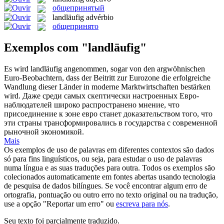
общепринятый
landläufig
advérbio
общепринято
Exemplos com "landläufig"
Es wird
landläufig
angenommen, sogar von den argwöhnischen
Euro-Beobachtern, dass der Beitritt zur Eurozone die erfolgreiche
Wandlung dieser Länder in moderne Marktwirtschaften bestärken
wird.
Даже среди самых скептически настроенных Евро-
наблюдателей широко распространено мнение, что
присоединение к зоне евро станет доказательством того, что
эти страны трансформировались в государства с современной
рыночной экономикой.
Mais
Os exemplos de uso de palavras em diferentes contextos são dados
só para fins linguísticos, ou seja, para estudar o uso de palavras
numa língua e as suas traduções para outra. Todos os exemplos são
colecionados automaticamente em fontes abertas usando tecnologia
de pesquisa de dados bilíngues. Se você encontrar algum erro de
ortografia, pontuação ou outro erro no texto original ou na tradução,
use a opção "Reportar um erro" ou
escreva para nós
.
Seu texto foi parcialmente traduzido.