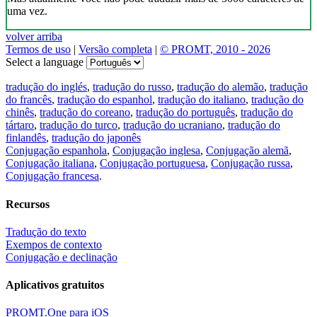
uma vez.
volver arriba
Termos de uso
|
Versão completa
|
© PROMT, 2010 - 2026
Select a language
tradução do inglés
,
tradução do russo
,
tradução do alemão
,
tradução
do francês
,
tradução do espanhol
,
tradução do italiano
,
tradução do
chinês
,
tradução do coreano
,
tradução do português
,
tradução do
tártaro
,
tradução do turco
,
tradução do ucraniano
,
tradução do
finlandês
,
tradução do japonês
Conjugação espanhola
,
Conjugação inglesa
,
Conjugação alemã
,
Conjugação italiana
,
Conjugação portuguesa
,
Conjugação russa
,
Conjugação francesa
.
Recursos
Tradução do texto
Exempos de contexto
Conjugação e declinação
Aplicativos gratuitos
PROMT.One para iOS