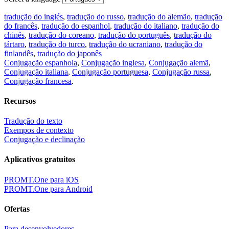
tradução do inglés
,
tradução do russo
,
tradução do alemão
,
tradução
do francês
,
tradução do espanhol
,
tradução do italiano
,
tradução do
chinês
,
tradução do coreano
,
tradução do português
,
tradução do
tártaro
,
tradução do turco
,
tradução do ucraniano
,
tradução do
finlandês
,
tradução do japonês
Conjugação espanhola
,
Conjugação inglesa
,
Conjugação alemã
,
Conjugação italiana
,
Conjugação portuguesa
,
Conjugação russa
,
Conjugação francesa
.
Recursos
Tradução do texto
Exempos de contexto
Conjugação e declinação
Aplicativos gratuitos
PROMT.One para iOS
PROMT.One para Android
Ofertas
Para desenvolvedores