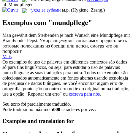
pl.
Mundpflegen
уход за зубами
м.р.
(Hygiene, Zssng.)
Exemplos com "mundpflege"
Man gewährt dem Sterbenden je nach Wunsch eine
Mundpflege
mit
Brandy oder Pepsi.
Умирающему мы согласимся предоставить
ротовые полоскания из бренди или пепси, смотря что он
попросит.
Mais
Os exemplos de uso de palavras em diferentes contextos são dados
só para fins linguísticos, ou seja, para estudar o uso de palavras
numa língua e as suas traduções para outra. Todos os exemplos são
colecionados automaticamente em fontes abertas usando tecnologia
de pesquisa de dados bilíngues. Se você encontrar algum erro de
ortografia, pontuação ou outro erro no texto original ou na tradução,
use a opção "Reportar um erro" ou
escreva para nós
.
Seu texto foi parcialmente traduzido.
Pode traduzir no máximo
5000
caracteres por vez.
Examples and translation for