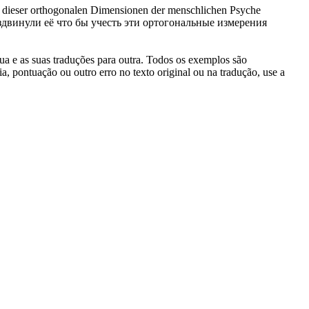
 dieser
orthogonalen
Dimensionen der menschlichen Psyche
здвинули её что бы учесть эти
ортогональные
измерения
gua e as suas traduções para outra. Todos os exemplos são
, pontuação ou outro erro no texto original ou na tradução, use a