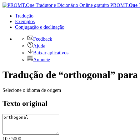
PROMT.
One
Tradução
Exemplos
Conjugação
e declinação
Feedback
Ajuda
Baixar aplicativos
Anuncie
Tradução de “orthogonal” para 
Selecione o idioma de origem
Texto original
10
/
5000