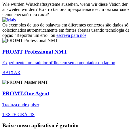
Wie würden Wirtschaftssysteme aussehen, wenn wir diese Vision der 
ausweiten würden?
Во что бы она превратилась если бы мы зало
человеческой психики?
Os exemplos de uso de palavras em diferentes contextos são dados só p
colecionados automaticamente em fontes abertas usando tecnologia de 
opção "Reportar um erro" ou
escreva para nós
.
PROMT Professional NMT
Experimente um tradutor offline em seu computador ou laptop
BAIXAR
PROMT.One Agent
Traduza onde quiser
TESTE GRÁTIS
Baixe nosso aplicativo é gratuito