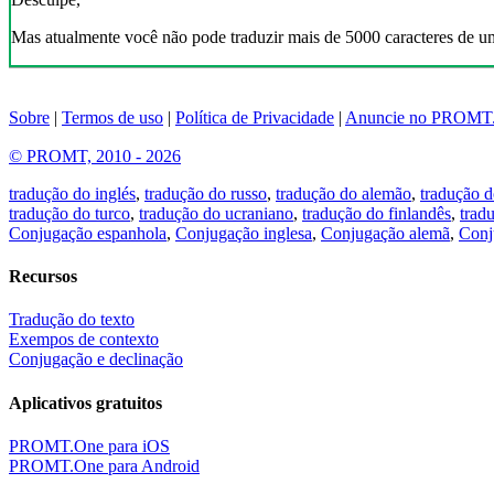
Mas atualmente você não pode traduzir mais de 5000 caracteres de u
Sobre
|
Termos de uso
|
Política de Privacidade
|
Anuncie no PROMT
© PROMT, 2010 - 2026
tradução do inglés
,
tradução do russo
,
tradução do alemão
,
tradução d
tradução do turco
,
tradução do ucraniano
,
tradução do finlandês
,
trad
Conjugação espanhola
,
Conjugação inglesa
,
Conjugação alemã
,
Conj
Recursos
Tradução do texto
Exempos de contexto
Conjugação e declinação
Aplicativos gratuitos
PROMT.One para iOS
PROMT.One para Android