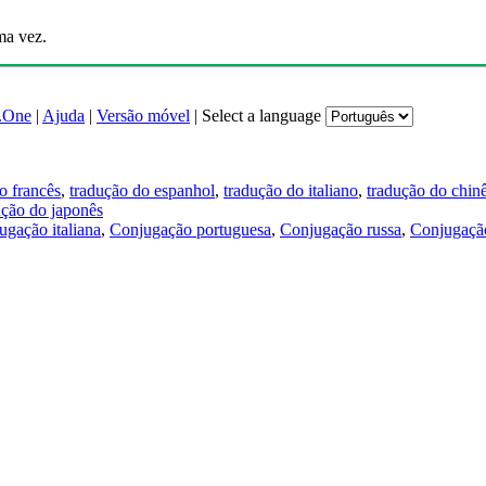
ma vez.
.One
|
Ajuda
|
Versão móvel
|
Select a language
o francês
,
tradução do espanhol
,
tradução do italiano
,
tradução do chin
ução do japonês
ugação italiana
,
Conjugação portuguesa
,
Conjugação russa
,
Conjugação