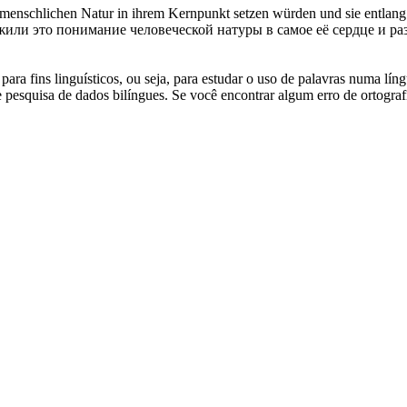
menschlichen Natur in ihrem Kernpunkt setzen würden und sie entlang
жили это понимание человеческой натуры в самое её сердце и ра
ara fins linguísticos, ou seja, para estudar o uso de palavras numa lín
pesquisa de dados bilíngues. Se você encontrar algum erro de ortografia