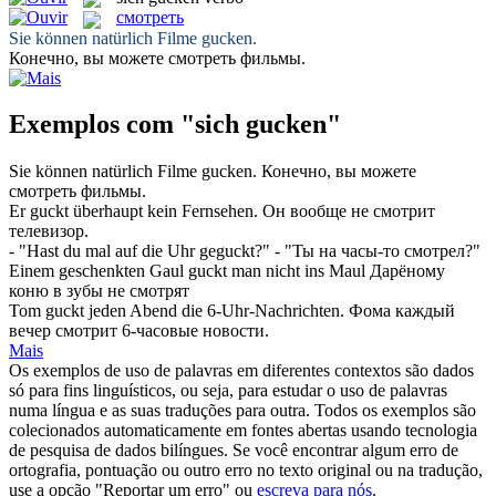
смотреть
Sie können natürlich Filme
gucken
.
Конечно, вы можете
смотреть
фильмы.
Exemplos com "sich gucken"
Sie können natürlich Filme
gucken
.
Конечно, вы можете
смотреть
фильмы.
Er
guckt
überhaupt kein Fernsehen.
Он вообще не
смотрит
телевизор.
- "Hast du mal auf die Uhr
geguckt
?"
- "Ты на часы-то
смотрел
?"
Einem geschenkten Gaul
guckt
man nicht ins Maul
Дарёному
коню в зубы не
смотрят
Tom
guckt
jeden Abend die 6-Uhr-Nachrichten.
Фома каждый
вечер
смотрит
6-часовые новости.
Mais
Os exemplos de uso de palavras em diferentes contextos são dados
só para fins linguísticos, ou seja, para estudar o uso de palavras
numa língua e as suas traduções para outra. Todos os exemplos são
colecionados automaticamente em fontes abertas usando tecnologia
de pesquisa de dados bilíngues. Se você encontrar algum erro de
ortografia, pontuação ou outro erro no texto original ou na tradução,
use a opção "Reportar um erro" ou
escreva para nós
.