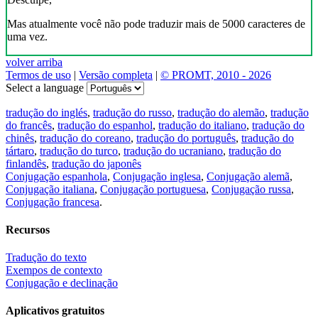
Mas atualmente você não pode traduzir mais de 5000 caracteres de
uma vez.
volver arriba
Termos de uso
|
Versão completa
|
© PROMT, 2010 - 2026
Select a language
tradução do inglés
,
tradução do russo
,
tradução do alemão
,
tradução
do francês
,
tradução do espanhol
,
tradução do italiano
,
tradução do
chinês
,
tradução do coreano
,
tradução do português
,
tradução do
tártaro
,
tradução do turco
,
tradução do ucraniano
,
tradução do
finlandês
,
tradução do japonês
Conjugação espanhola
,
Conjugação inglesa
,
Conjugação alemã
,
Conjugação italiana
,
Conjugação portuguesa
,
Conjugação russa
,
Conjugação francesa
.
Recursos
Tradução do texto
Exempos de contexto
Conjugação e declinação
Aplicativos gratuitos