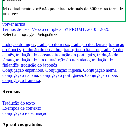
Mas atualmente você não pode traduzir mais de 5000 caracteres de
uma vez.
volver arriba
Termos de uso
|
Versão completa
|
© PROMT, 2010 - 2026
Select a language
tradução do inglés
,
tradução do russo
,
tradução do alemão
,
tradução
do francês
,
tradução do espanhol
,
tradução do italiano
,
tradução do
chinês
,
tradução do coreano
,
tradução do português
,
tradução do
tártaro
,
tradução do turco
,
tradução do ucraniano
,
tradução do
finlandês
,
tradução do japonês
Conjugação espanhola
,
Conjugação inglesa
,
Conjugação alemã
,
Conjugação italiana
,
Conjugação portuguesa
,
Conjugação russa
,
Conjugação francesa
.
Recursos
Tradução do texto
Exempos de contexto
Conjugação e declinação
Aplicativos gratuitos