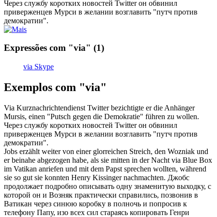
Через
службу коротких новостей Twitter он обвинил
приверженцев Мурси в желании возглавить "путч против
демократии".
Expressões com "via"
(1)
via Skype
Exemplos com "via"
Via
Kurznachrichtendienst Twitter bezichtigte er die Anhänger
Mursis, einen "Putsch gegen die Demokratie" führen zu wollen.
Через
службу коротких новостей Twitter он обвинил
приверженцев Мурси в желании возглавить "путч против
демократии".
Jobs erzählt weiter von einer glorreichen Streich, den Wozniak und
er beinahe abgezogen habe, als sie mitten in der Nacht
via
Blue Box
im Vatikan anriefen und mit dem Papst sprechen wollten, während
sie so gut sie konnten Henry Kissinger nachmachten.
Джобс
продолжает подробно описывать одну знаменитую выходку, с
которой он и Возняк практически справились, позвонив в
Ватикан
через
синюю коробку в полночь и попросив к
телефону Папу, изо всех сил стараясь копировать Генри