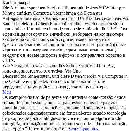
Киссинджера.
Die Afrikaner sprechen Englisch, tippen mindestens 50 Wörter pro
Minute auf dem Computer, übernehmen die Daten aus
Antragsformularen aus Papier, die durch US-Krankenversicherer
via
Satellit in elektronischem Format übermittelt werden, geben sie in
neue digitale Formulare ein und senden sie zurück in die USA.
Эти
африканцы говорят по-английски, набирают на компьютере
как минимум 50 слов в минуту, извлекают данные из
бумажных бланков заявок, присланных в электронной форме
через
спутник американскими страховыми компаниями,
вводят их в новые цифровые формы и отправляют обратно в
США.
Wie Sie natürlich wissen sind dies Schuhe von
Via
Uno.
Вы,
конечно, знаете, что это туфли Via Uno
Dies sind die Sinnesdaten, und diese Daten werden
via
Computer in
die Geräte weitergeleitet.
Это сенсорные данные, они
передаются на устройства посредством компьютера.
Mais
Os exemplos de uso de palavras em diferentes contextos são dados
só para fins linguísticos, ou seja, para estudar o uso de palavras
numa língua e as suas traduções para outra. Todos os exemplos são
colecionados automaticamente em fontes abertas usando tecnologia
de pesquisa de dados bilíngues. Se você encontrar algum erro de
ortografia, pontuação ou outro erro no texto original ou na tradução,
use a opção "Reportar um erro" ou
escreva para nós
.