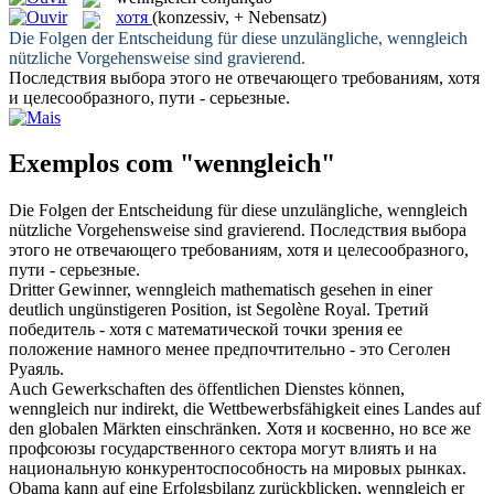
хотя
(konzessiv, + Nebensatz)
Die Folgen der Entscheidung für diese unzulängliche,
wenngleich
nützliche Vorgehensweise sind gravierend.
Последствия выбора этого не отвечающего требованиям,
хотя
и целесообразного, пути - серьезные.
Exemplos com "wenngleich"
Die Folgen der Entscheidung für diese unzulängliche,
wenngleich
nützliche Vorgehensweise sind gravierend.
Последствия выбора
этого не отвечающего требованиям,
хотя
и целесообразного,
пути - серьезные.
Dritter Gewinner,
wenngleich
mathematisch gesehen in einer
deutlich ungünstigeren Position, ist Segolène Royal.
Третий
победитель -
хотя
с математической точки зрения ее
положение намного менее предпочтительно - это Сеголен
Руаяль.
Auch Gewerkschaften des öffentlichen Dienstes können,
wenngleich
nur indirekt, die Wettbewerbsfähigkeit eines Landes auf
den globalen Märkten einschränken.
Хотя
и косвенно, но все же
профсоюзы государственного сектора могут влиять и на
национальную конкурентоспособность на мировых рынках.
Obama kann auf eine Erfolgsbilanz zurückblicken,
wenngleich
er