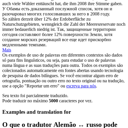
auch viele Wähler enttäuscht hat, die ihm 2008 ihre Stimme gaben.
У Обамы есть доказанный послужной список,
хотя
он и
разочаровал многих голосовавших за него в 2008 году.
So zählen derzeit über 12% der Erdoberfläche zu
Naturschutzgebieten,
wenngleich
die Zahl der Meeresreservate noch
immer bedauerlich niedrig ist.
Так, защищенные территории
сегодня составляют более 12% поверхности Земли,
хотя
создание морских резерваций все еще идет прискорбно
медленными темпами.
Mais
Os exemplos de uso de palavras em diferentes contextos são dados
só para fins linguísticos, ou seja, para estudar o uso de palavras
numa língua e as suas traduções para outra. Todos os exemplos são
colecionados automaticamente em fontes abertas usando tecnologia
de pesquisa de dados bilíngues. Se você encontrar algum erro de
ortografia, pontuação ou outro erro no texto original ou na tradução,
use a opção "Reportar um erro" ou
escreva para nós
.
Seu texto foi parcialmente traduzido.
Pode traduzir no máximo
5000
caracteres por vez.
Examples and translation for
O que o tradutor Alemão ↔ russo pode