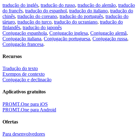
tradução do inglés
,
tradução do russo
,
tradução do alemão
,
tradução
do francês
,
tradução do espanhol
,
tradução do italiano
,
tradução do
chinês
,
tradução do coreano
,
tradução do português
,
tradução do
tártaro
,
tradução do turco
,
tradução do ucraniano
,
tradução do
finlandês
,
tradução do japonês
Conjugação espanhola
,
Conjugação inglesa
,
Conjugação alemã
,
Conjugação italiana
,
Conjugação portuguesa
,
Conjugação russa
,
Conjugação francesa
.
Recursos
Tradução do texto
Exempos de contexto
Conjugação e declinação
Aplicativos gratuitos
PROMT.One para iOS
PROMT.One para Android
Ofertas
Para desenvolvedores