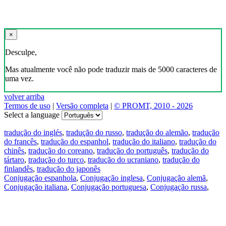
×
Desculpe,
Mas atualmente você não pode traduzir mais de 5000 caracteres de
uma vez.
volver arriba
Termos de uso
|
Versão completa
|
© PROMT, 2010 - 2026
Select a language
tradução do inglés
,
tradução do russo
,
tradução do alemão
,
tradução
do francês
,
tradução do espanhol
,
tradução do italiano
,
tradução do
chinês
,
tradução do coreano
,
tradução do português
,
tradução do
tártaro
,
tradução do turco
,
tradução do ucraniano
,
tradução do
finlandês
,
tradução do japonês
Conjugação espanhola
,
Conjugação inglesa
,
Conjugação alemã
,
Conjugação italiana
,
Conjugação portuguesa
,
Conjugação russa
,
Conjugação francesa
.
Recursos