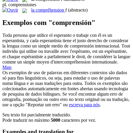
pl.
comprensiones
la
compréhension
f
(abstracto)
Exemplos com "comprensión"
Toda persona que utilice el esperanto o trabaje con él es un
esperantista, y cada esperantista tiene el justo derecho de considerar
la lengua como un simple medio de
comprensión
internacional.
Tout
individu qui utilise ou travaille avec l'espéranto, est un espérantiste,
et chaque espérantiste a parfaitement le droit, de considérer la langue
comme un simple moyen d'intercompréhension internationale.
Mais
Os exemplos de uso de palavras em diferentes contextos são dados
só para fins linguísticos, ou seja, para estudar o uso de palavras
numa língua e as suas traduções para outra. Todos os exemplos são
colecionados automaticamente em fontes abertas usando tecnologia
de pesquisa de dados bilíngues. Se você encontrar algum erro de
ortografia, pontuação ou outro erro no texto original ou na tradução,
use a opção "Reportar um erro" ou
escreva para nós
.
Seu texto foi parcialmente traduzido.
Pode traduzir no máximo
5000
caracteres por vez.
Examples and translation for