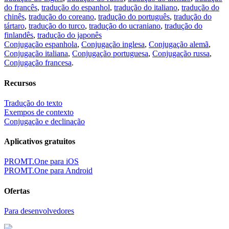
do francês
,
tradução do espanhol
,
tradução do italiano
,
tradução do
chinês
,
tradução do coreano
,
tradução do português
,
tradução do
tártaro
,
tradução do turco
,
tradução do ucraniano
,
tradução do
finlandês
,
tradução do japonês
Conjugação espanhola
,
Conjugação inglesa
,
Conjugação alemã
,
Conjugação italiana
,
Conjugação portuguesa
,
Conjugação russa
,
Conjugação francesa
.
Recursos
Tradução do texto
Exempos de contexto
Conjugação e declinação
Aplicativos gratuitos
PROMT.One para iOS
PROMT.One para Android
Ofertas
Para desenvolvedores