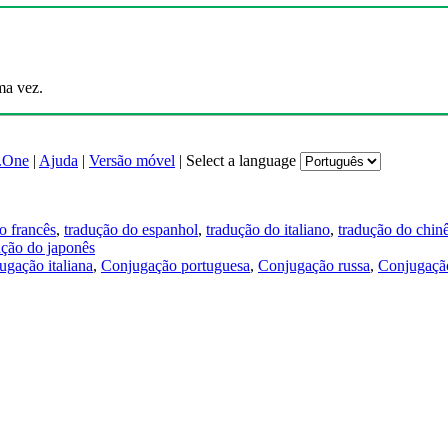
ma vez.
.One
|
Ajuda
|
Versão móvel
|
Select a language
o francês
,
tradução do espanhol
,
tradução do italiano
,
tradução do chin
ução do japonês
ugação italiana
,
Conjugação portuguesa
,
Conjugação russa
,
Conjugação