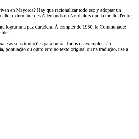
s viven en Mayorca? Hay que racionalizar todo eso y adoptar un
 aller exterminer des Allemands du Nord alors que la moitié d'entre
ara lograr una paz
duradera
.
À compter de 1950, la Communauté
able
.
gua e as suas traduções para outra. Todos os exemplos são
, pontuação ou outro erro no texto original ou na tradução, use a