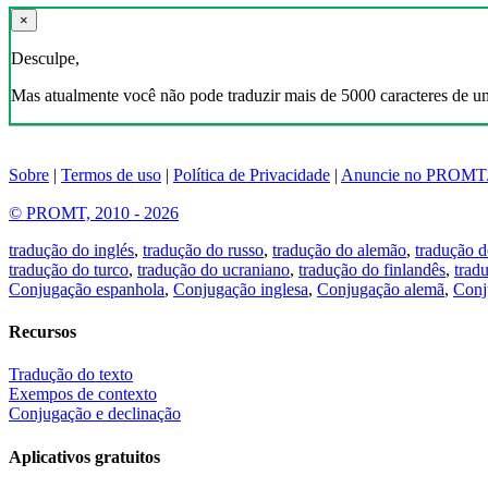
×
Desculpe,
Mas atualmente você não pode traduzir mais de 5000 caracteres de u
Sobre
|
Termos de uso
|
Política de Privacidade
|
Anuncie no PROMT
© PROMT, 2010 - 2026
tradução do inglés
,
tradução do russo
,
tradução do alemão
,
tradução d
tradução do turco
,
tradução do ucraniano
,
tradução do finlandês
,
trad
Conjugação espanhola
,
Conjugação inglesa
,
Conjugação alemã
,
Conj
Recursos
Tradução do texto
Exempos de contexto
Conjugação e declinação
Aplicativos gratuitos