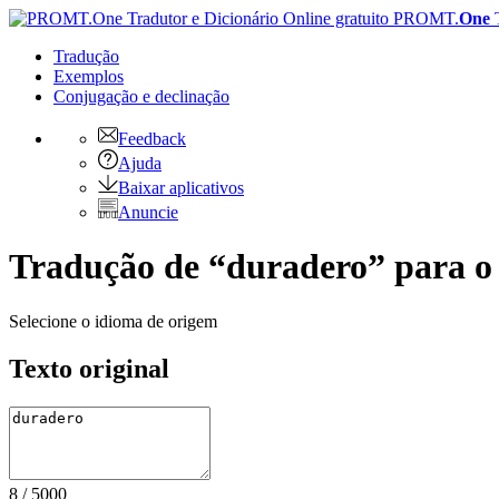
PROMT.
One
Tradução
Exemplos
Conjugação
e declinação
Feedback
Ajuda
Baixar aplicativos
Anuncie
Tradução de “duradero” para o 
Selecione o idioma de origem
Texto original
8
/
5000