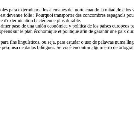
ñoles para exterminar a los alemanes del norte cuando la mitad de ello
est devenue folle : Pourquoi transporter des concombres espagnols pour
ode d'extermination bactérienne plus
durable
.
rimer paso de una unión económica y política de los países europeos p
opéens sur le plan économique et politique afin de garantir une paix
dur
ara fins linguísticos, ou seja, para estudar o uso de palavras numa lín
pesquisa de dados bilíngues. Se você encontrar algum erro de ortografia