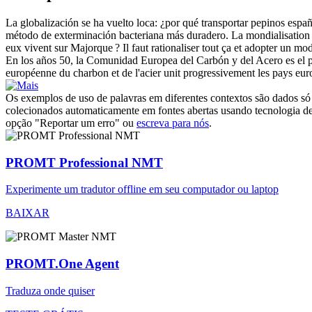
La globalización se ha vuelto loca: ¿por qué transportar pepinos espa
método de exterminación bacteriana más
duradero
.
La mondialisation 
eux vivent sur Majorque ? Il faut rationaliser tout ça et adopter un m
En los años 50, la Comunidad Europea del Carbón y del Acero es el p
européenne du charbon et de l'acier unit progressivement les pays eur
Os exemplos de uso de palavras em diferentes contextos são dados só p
colecionados automaticamente em fontes abertas usando tecnologia de 
opção "Reportar um erro" ou
escreva para nós
.
PROMT Professional NMT
Experimente um tradutor offline em seu computador ou laptop
BAIXAR
PROMT.One Agent
Traduza onde quiser