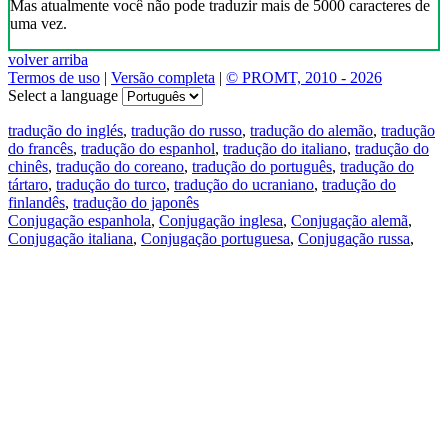
Mas atualmente você não pode traduzir mais de 5000 caracteres de
uma vez.
volver arriba
Termos de uso
|
Versão completa
|
© PROMT, 2010 - 2026
Select a language
tradução do inglés
,
tradução do russo
,
tradução do alemão
,
tradução
do francês
,
tradução do espanhol
,
tradução do italiano
,
tradução do
chinês
,
tradução do coreano
,
tradução do português
,
tradução do
tártaro
,
tradução do turco
,
tradução do ucraniano
,
tradução do
finlandês
,
tradução do japonês
Conjugação espanhola
,
Conjugação inglesa
,
Conjugação alemã
,
Conjugação italiana
,
Conjugação portuguesa
,
Conjugação russa
,
Conjugação francesa
.
Recursos
Tradução do texto
Exempos de contexto
Conjugação e declinação
Aplicativos gratuitos