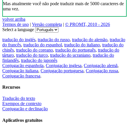
Mas atualmente você não pode traduzir mais de 5000 caracteres de
uma vez.
volver arriba
Termos de uso
|
Versão completa
|
© PROMT, 2010 - 2026
Select a language
tradução do inglés
,
tradução do russo
,
tradução do alemão
,
tradução
do francês
,
tradução do espanhol
,
tradução do italiano
,
tradução do
chinês
,
tradução do coreano
,
tradução do português
,
tradução do
tártaro
,
tradução do turco
,
tradução do ucraniano
,
tradução do
finlandês
,
tradução do japonês
Conjugação espanhola
,
Conjugação inglesa
,
Conjugação alemã
,
Conjugação italiana
,
Conjugação portuguesa
,
Conjugação russa
,
Conjugação francesa
.
Recursos
Tradução do texto
Exempos de contexto
Conjugação e declinação
Aplicativos gratuitos