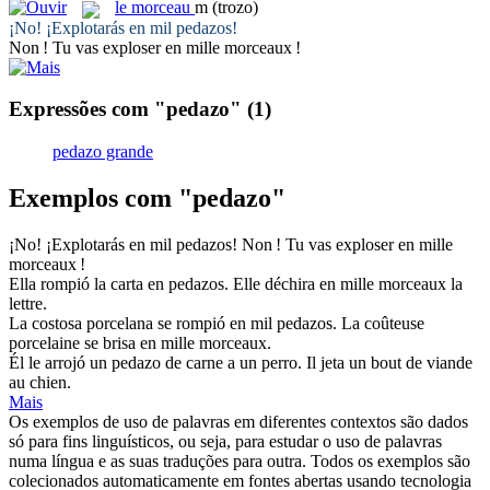
le
morceau
m
(trozo)
¡No! ¡Explotarás en mil
pedazos
!
Non ! Tu vas exploser en mille
morceaux
!
Expressões com "pedazo"
(1)
pedazo grande
Exemplos com "pedazo"
¡No! ¡Explotarás en mil
pedazos
!
Non ! Tu vas exploser en mille
morceaux
!
Ella rompió la carta en
pedazos
.
Elle déchira en mille
morceaux
la
lettre.
La costosa porcelana se rompió en mil
pedazos
.
La coûteuse
porcelaine se brisa en mille
morceaux
.
Él le arrojó un
pedazo
de carne a un perro.
Il jeta un bout de viande
au chien.
Mais
Os exemplos de uso de palavras em diferentes contextos são dados
só para fins linguísticos, ou seja, para estudar o uso de palavras
numa língua e as suas traduções para outra. Todos os exemplos são
colecionados automaticamente em fontes abertas usando tecnologia