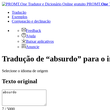
PROMT.
One
Tradução
Exemplos
Conjugação
e declinação
Feedback
Ajuda
Baixar aplicativos
Anuncie
Tradução de “absurdo” para o i
Selecione o idioma de origem
Texto original
7
/
5000