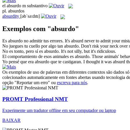
el
absurdo
m
substantivo
pl.
absurdos
absurdity
[əbˈsə:dɪtɪ]
Exemplos com "absurdo"
Es
absurdo
no admitir tus errores.
It's
absurd
never to admit your mist
No juegues tu cuello por algo tan
absurdo
.
Don't risk your neck over
No es tonto, pero sí es
absurdo
.
It's not silly, but it's
ridiculous
.
El comportamiento de esos animales es
absurdo
.
Those animals' behav
Yo pensé que era
absurdo
que te castigaran.
I thought it was
absurd
th
Os exemplos de uso de palavras em diferentes contextos são dados só p
colecionados automaticamente em fontes abertas usando tecnologia de 
opção "Reportar um erro" ou
escreva para nós
.
PROMT Professional NMT
Experimente um tradutor offline em seu computador ou laptop
BAIXAR