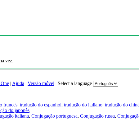
ma vez.
.One
|
Ajuda
|
Versão móvel
|
Select a language
o francês
,
tradução do espanhol
,
tradução do italiano
,
tradução do chin
ução do japonês
ugação italiana
,
Conjugação portuguesa
,
Conjugação russa
,
Conjugação