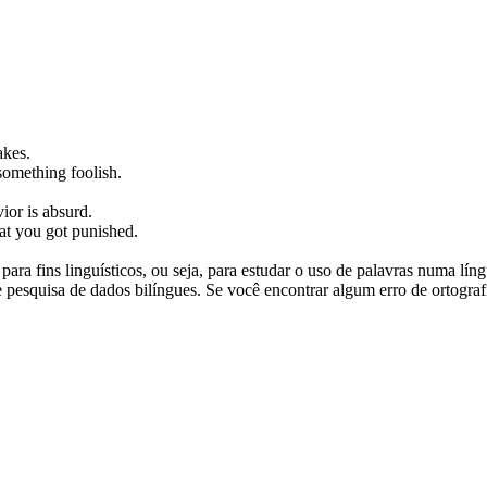
akes.
 something
foolish
.
ior is
absurd
.
at you got punished.
ara fins linguísticos, ou seja, para estudar o uso de palavras numa lín
pesquisa de dados bilíngues. Se você encontrar algum erro de ortografia