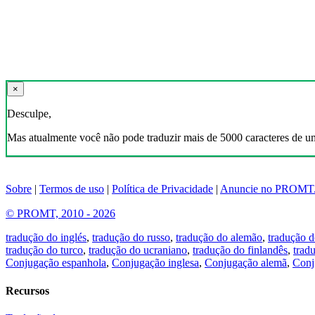
×
Desculpe,
Mas atualmente você não pode traduzir mais de 5000 caracteres de u
Sobre
|
Termos de uso
|
Política de Privacidade
|
Anuncie no PROMT
© PROMT, 2010 - 2026
tradução do inglés
,
tradução do russo
,
tradução do alemão
,
tradução d
tradução do turco
,
tradução do ucraniano
,
tradução do finlandês
,
trad
Conjugação espanhola
,
Conjugação inglesa
,
Conjugação alemã
,
Conj
Recursos