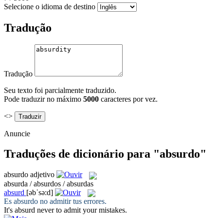
Selecione o idioma de destino
Tradução
Tradução
Seu texto foi parcialmente traduzido.
Pode traduzir no máximo
5000
caracteres por vez.
<>
Anuncie
Traduções de dicionário para "absurdo"
absurdo
adjetivo
absurda / absurdos / absurdas
absurd
[əbˈsə:d]
Es
absurdo
no admitir tus errores.
It's
absurd
never to admit your mistakes.