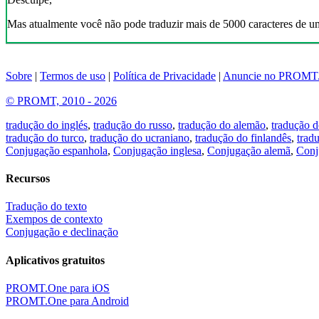
Mas atualmente você não pode traduzir mais de 5000 caracteres de u
Sobre
|
Termos de uso
|
Política de Privacidade
|
Anuncie no PROMT
© PROMT, 2010 - 2026
tradução do inglés
,
tradução do russo
,
tradução do alemão
,
tradução d
tradução do turco
,
tradução do ucraniano
,
tradução do finlandês
,
trad
Conjugação espanhola
,
Conjugação inglesa
,
Conjugação alemã
,
Conj
Recursos
Tradução do texto
Exempos de contexto
Conjugação e declinação
Aplicativos gratuitos
PROMT.One para iOS
PROMT.One para Android