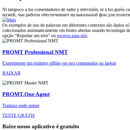
Ni tampoco a los
comentadores
de radio y televisión, ni a los gurús c
мужей, чьи работы обеспечивают музыкальный фон для полити
Os exemplos de uso de palavras em diferentes contextos são dados só p
colecionados automaticamente em fontes abertas usando tecnologia de 
opção "Reportar um erro" ou
escreva para nós
.
PROMT Professional NMT
Experimente um tradutor offline em seu computador ou laptop
BAIXAR
PROMT.One Agent
Traduza onde quiser
TESTE GRÁTIS
Baixe nosso aplicativo é gratuito