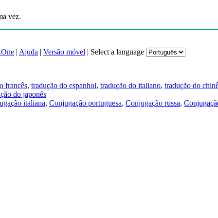
ma vez.
.One
|
Ajuda
|
Versão móvel
|
Select a language
o francês
,
tradução do espanhol
,
tradução do italiano
,
tradução do chin
ução do japonês
ugação italiana
,
Conjugação portuguesa
,
Conjugação russa
,
Conjugação