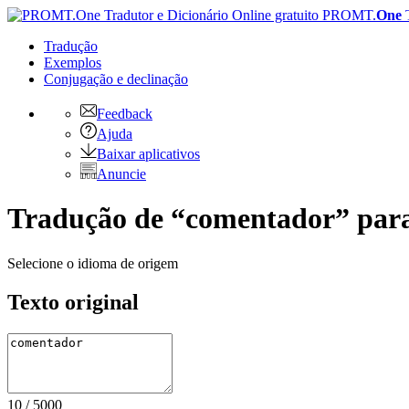
PROMT.
One
Tradução
Exemplos
Conjugação
e declinação
Feedback
Ajuda
Baixar aplicativos
Anuncie
Tradução de “comentador” para
Selecione o idioma de origem
Texto original
10
/
5000