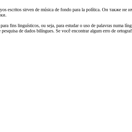
uyos escritos sirven de música de fondo para la política.
Он также не и
ки.
ara fins linguísticos, ou seja, para estudar o uso de palavras numa lín
pesquisa de dados bilíngues. Se você encontrar algum erro de ortografia