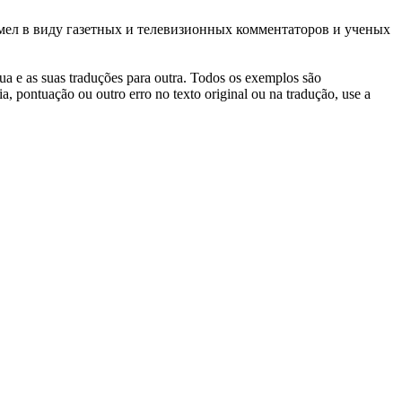
мел в виду газетных и телевизионных
комментаторов
и ученых
gua e as suas traduções para outra. Todos os exemplos são
, pontuação ou outro erro no texto original ou na tradução, use a