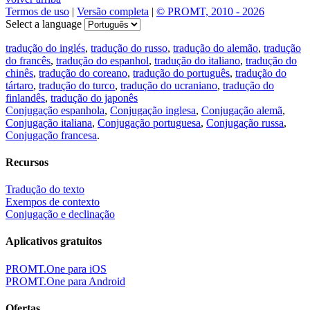
Termos de uso
|
Versão completa
|
© PROMT, 2010 - 2026
Select a language
tradução do inglés
,
tradução do russo
,
tradução do alemão
,
tradução
do francês
,
tradução do espanhol
,
tradução do italiano
,
tradução do
chinês
,
tradução do coreano
,
tradução do português
,
tradução do
tártaro
,
tradução do turco
,
tradução do ucraniano
,
tradução do
finlandês
,
tradução do japonês
Conjugação espanhola
,
Conjugação inglesa
,
Conjugação alemã
,
Conjugação italiana
,
Conjugação portuguesa
,
Conjugação russa
,
Conjugação francesa
.
Recursos
Tradução do texto
Exempos de contexto
Conjugação e declinação
Aplicativos gratuitos
PROMT.One para iOS
PROMT.One para Android
Ofertas