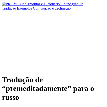
Tradução
Exemplos
Conjugação
e declinação
Tradução de
“premeditadamente” para o
russo