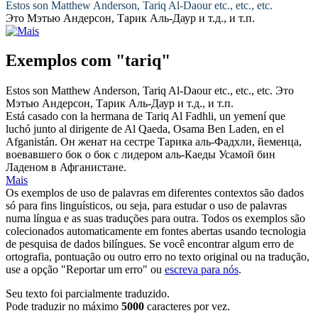
Estos son Matthew Anderson,
Tariq
Al-Daour etc., etc., etc.
Это Мэтью Андерсон,
Тарик
Аль-Даур и т.д., и т.п.
Exemplos com "tariq"
Estos son Matthew Anderson,
Tariq
Al-Daour etc., etc., etc.
Это
Мэтью Андерсон,
Тарик
Аль-Даур и т.д., и т.п.
Está casado con la hermana de
Tariq
Al Fadhli, un yemení que
luchó junto al dirigente de Al Qaeda, Osama Ben Laden, en el
Afganistán.
Он женат на сестре
Тарика
аль-Фадхли, йеменца,
воевавшего бок о бок с лидером аль-Каеды Усамой бин
Ладеном в Афганистане.
Mais
Os exemplos de uso de palavras em diferentes contextos são dados
só para fins linguísticos, ou seja, para estudar o uso de palavras
numa língua e as suas traduções para outra. Todos os exemplos são
colecionados automaticamente em fontes abertas usando tecnologia
de pesquisa de dados bilíngues. Se você encontrar algum erro de
ortografia, pontuação ou outro erro no texto original ou na tradução,
use a opção "Reportar um erro" ou
escreva para nós
.
Seu texto foi parcialmente traduzido.
Pode traduzir no máximo
5000
caracteres por vez.