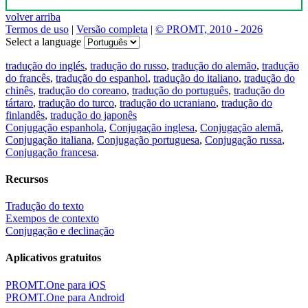
volver arriba
Termos de uso
|
Versão completa
|
© PROMT, 2010 - 2026
Select a language
tradução do inglés
,
tradução do russo
,
tradução do alemão
,
tradução
do francês
,
tradução do espanhol
,
tradução do italiano
,
tradução do
chinês
,
tradução do coreano
,
tradução do português
,
tradução do
tártaro
,
tradução do turco
,
tradução do ucraniano
,
tradução do
finlandês
,
tradução do japonês
Conjugação espanhola
,
Conjugação inglesa
,
Conjugação alemã
,
Conjugação italiana
,
Conjugação portuguesa
,
Conjugação russa
,
Conjugação francesa
.
Recursos
Tradução do texto
Exempos de contexto
Conjugação e declinação
Aplicativos gratuitos
PROMT.One para iOS
PROMT.One para Android