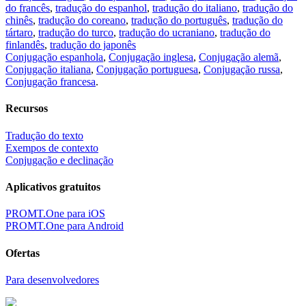
do francês
,
tradução do espanhol
,
tradução do italiano
,
tradução do
chinês
,
tradução do coreano
,
tradução do português
,
tradução do
tártaro
,
tradução do turco
,
tradução do ucraniano
,
tradução do
finlandês
,
tradução do japonês
Conjugação espanhola
,
Conjugação inglesa
,
Conjugação alemã
,
Conjugação italiana
,
Conjugação portuguesa
,
Conjugação russa
,
Conjugação francesa
.
Recursos
Tradução do texto
Exempos de contexto
Conjugação e declinação
Aplicativos gratuitos
PROMT.One para iOS
PROMT.One para Android
Ofertas
Para desenvolvedores