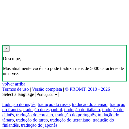
×
Desculpe,
Mas atualmente você não pode traduzir mais de 5000 caracteres de
uma vez.
volver arriba
Termos de uso
|
Versão completa
|
© PROMT, 2010 - 2026
Select a language
tradução do inglés
,
tradução do russo
,
tradução do alemão
,
tradução
do francês
,
tradução do espanhol
,
tradução do italiano
,
tradução do
chinês
,
tradução do coreano
,
tradução do português
,
tradução do
tártaro
,
tradução do turco
,
tradução do ucraniano
,
tradução do
finlandês
,
tradução do japonês