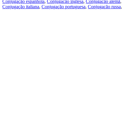
Conjugação espanhola
,
Conjugação inglesa
,
Conjugação alemã
,
Conjugação italiana
,
Conjugação portuguesa
,
Conjugação russa
,
Conjugação francesa
.
Recursos
Tradução do texto
Exempos de contexto
Conjugação e declinação
Aplicativos gratuitos
PROMT.One para iOS
PROMT.One para Android
Ofertas
Para desenvolvedores
Copiar
Copia a tradução
Comunicar um problema