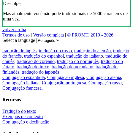
Desculpe,
Mas atualmente você não pode traduzir mais de 5000 caracteres de
uma vez.
volver arriba
Termos de uso
|
Versão completa
|
© PROMT, 2010 - 2026
Select a language
tradução do inglés
,
tradução do russo
,
tradução do alemão
,
tradução
do francês
,
tradução do espanhol
,
tradução do italiano
,
tradução do
chinês
,
tradução do coreano
,
tradução do português
,
tradução do
tártaro
,
tradução do turco
,
tradução do ucraniano
,
tradução do
finlandês
,
tradução do japonês
Conjugação espanhola
,
Conjugação inglesa
,
Conjugação alemã
,
Conjugação italiana
,
Conjugação portuguesa
,
Conjugação russa
,
Conjugação francesa
.
Recursos
Tradução do texto
Exempos de contexto
Conjugação e declinação