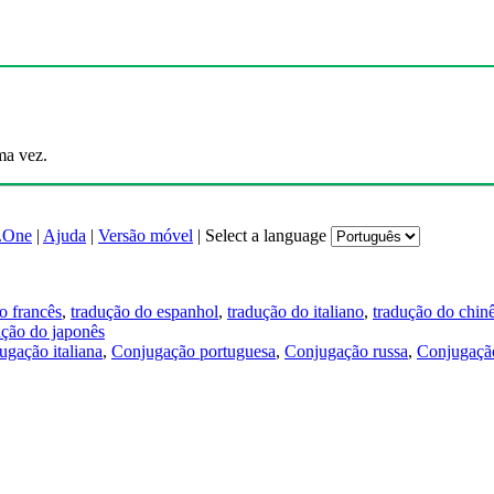
ma vez.
.One
|
Ajuda
|
Versão móvel
|
Select a language
o francês
,
tradução do espanhol
,
tradução do italiano
,
tradução do chin
ução do japonês
ugação italiana
,
Conjugação portuguesa
,
Conjugação russa
,
Conjugação