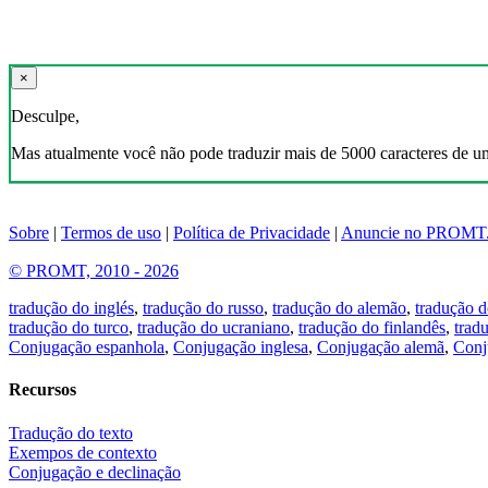
×
Desculpe,
Mas atualmente você não pode traduzir mais de 5000 caracteres de u
Sobre
|
Termos de uso
|
Política de Privacidade
|
Anuncie no PROMT
© PROMT, 2010 - 2026
tradução do inglés
,
tradução do russo
,
tradução do alemão
,
tradução d
tradução do turco
,
tradução do ucraniano
,
tradução do finlandês
,
trad
Conjugação espanhola
,
Conjugação inglesa
,
Conjugação alemã
,
Conj
Recursos
Tradução do texto
Exempos de contexto
Conjugação e declinação