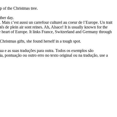
op of the
Christmas
tree.
ther day.
Mais c’est aussi un carrefour culturel au coeur de l’Europe. Un trait
s de plein air sont reines.
Ah, Alsace! It is usually known for the
he heart of Europe. It links France, Switzerland and Germany through
Christmas
gifts, she found herself in a tough spot.
gua e as suas traduções para outra. Todos os exemplos são
, pontuação ou outro erro no texto original ou na tradução, use a