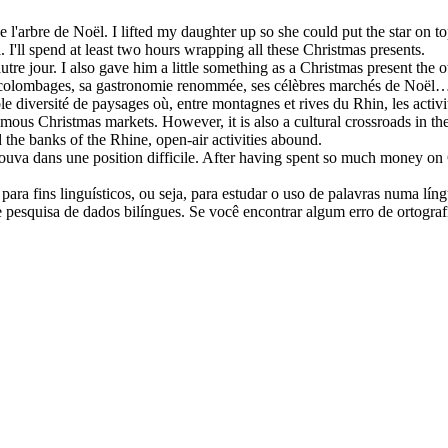
de l'arbre
de Noël
.
I lifted my daughter up so she could put the star on t
l
.
I'll spend at least two hours wrapping all these
Christmas presents
.
autre jour.
I also gave him a little something as a
Christmas present
the o
à colombages, sa gastronomie renommée, ses célèbres marchés
de Noël
… 
diversité de paysages où, entre montagnes et rives du Rhin, les activité
famous
Christmas
markets. However, it is also a cultural crossroads in t
 the banks of the Rhine, open-air activities abound.
trouva dans une position difficile.
After having spent so much money
on
ara fins linguísticos, ou seja, para estudar o uso de palavras numa lín
pesquisa de dados bilíngues. Se você encontrar algum erro de ortografia