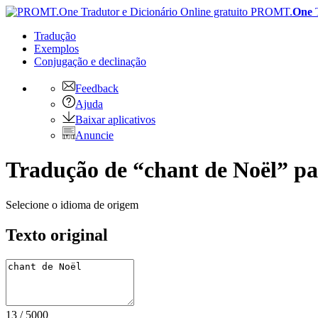
PROMT.
One
Tradução
Exemplos
Conjugação
e declinação
Feedback
Ajuda
Baixar aplicativos
Anuncie
Tradução de “chant de Noël” par
Selecione o idioma de origem
Texto original
13
/
5000