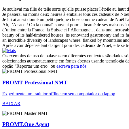
Je soulevai ma fille de telle sorte qu'elle puisse placer l'étoile au haut 
Je passerai au moins deux heures à emballer tous ces cadeaux
de Noë
Je lui ai aussi donné un petit quelque chose comme cadeau
de Noël
l'
Ah, l’Alsace ! On la connaît souvent pour la beauté de ses maisons 
d’union entre la France, la Suisse et l’Allemagne… dans une incroyable 
beauty of its half-timbered houses, its renowned gastronomy and its 
an incredible diversity of landscapes where, flanked by mountains and
Après avoir dépensé tant d'argent pour des cadeaux
de Noël
, elle se 
Os exemplos de uso de palavras em diferentes contextos são dados só p
colecionados automaticamente em fontes abertas usando tecnologia de 
opção "Reportar um erro" ou
escreva para nós
.
PROMT Professional NMT
Experimente um tradutor offline em seu computador ou laptop
BAIXAR
PROMT.One Agent