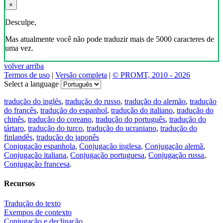
×
Desculpe,
Mas atualmente você não pode traduzir mais de 5000 caracteres de
uma vez.
volver arriba
Termos de uso
|
Versão completa
|
© PROMT, 2010 - 2026
Select a language
tradução do inglés
,
tradução do russo
,
tradução do alemão
,
tradução
do francês
,
tradução do espanhol
,
tradução do italiano
,
tradução do
chinês
,
tradução do coreano
,
tradução do português
,
tradução do
tártaro
,
tradução do turco
,
tradução do ucraniano
,
tradução do
finlandês
,
tradução do japonês
Conjugação espanhola
,
Conjugação inglesa
,
Conjugação alemã
,
Conjugação italiana
,
Conjugação portuguesa
,
Conjugação russa
,
Conjugação francesa
.
Recursos
Tradução do texto
Exempos de contexto
Conjugação e declinação