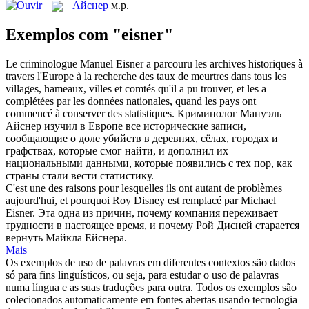
Айснер
м.р.
Exemplos com "eisner"
Le criminologue Manuel
Eisner
a parcouru les archives historiques à
travers l'Europe à la recherche des taux de meurtres dans tous les
villages, hameaux, villes et comtés qu'il a pu trouver, et les a
complétées par les données nationales, quand les pays ont
commencé à conserver des statistiques.
Криминолог Мануэль
Айснер
изучил в Европе все исторические записи,
сообщающие о доле убийств в деревнях, сёлах, городах и
графствах, которые смог найти, и дополнил их
национальными данными, которые появились с тех пор, как
страны стали вести статистику.
C'est une des raisons pour lesquelles ils ont autant de problèmes
aujourd'hui, et pourquoi Roy Disney est remplacé par Michael
Eisner
.
Эта одна из причин, почему компания переживает
трудности в настоящее время, и почему Рой Дисней старается
вернуть Майкла Ейснера.
Mais
Os exemplos de uso de palavras em diferentes contextos são dados
só para fins linguísticos, ou seja, para estudar o uso de palavras
numa língua e as suas traduções para outra. Todos os exemplos são
colecionados automaticamente em fontes abertas usando tecnologia