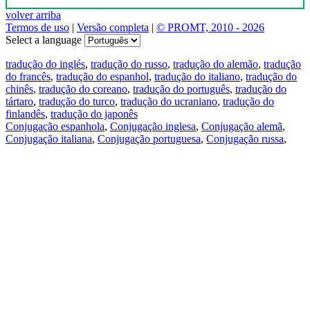
volver arriba
Termos de uso
|
Versão completa
|
© PROMT, 2010 - 2026
Select a language
tradução do inglés
,
tradução do russo
,
tradução do alemão
,
tradução
do francês
,
tradução do espanhol
,
tradução do italiano
,
tradução do
chinês
,
tradução do coreano
,
tradução do português
,
tradução do
tártaro
,
tradução do turco
,
tradução do ucraniano
,
tradução do
finlandês
,
tradução do japonês
Conjugação espanhola
,
Conjugação inglesa
,
Conjugação alemã
,
Conjugação italiana
,
Conjugação portuguesa
,
Conjugação russa
,
Conjugação francesa
.
Recursos
Tradução do texto
Exempos de contexto
Conjugação e declinação
Aplicativos gratuitos
PROMT.One para iOS
PROMT.One para Android