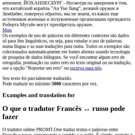
armement.
ЙОХАННЕСБУРГ - Несмотря на заверения в том,
что китайский корабль "An Yue Jiang", везший оружие в
Зимбабве, повернул обратно, мы не знаем, из каких еще
источников военные и полувоенные организации президента
Роберта Мугабе могут приобретать оружие.
Mais
Os exemplos de uso de palavras em diferentes contextos são dados
só para fins linguísticos, ou seja, para estudar o uso de palavras
numa língua e as suas traduções para outra. Todos os exemplos são
colecionados automaticamente em fontes abertas usando tecnologia
de pesquisa de dados bilíngues. Se você encontrar algum erro de
ortografia, pontuação ou outro erro no texto original ou na tradução,
use a opção "Reportar um erro" ou
escreva para nós
.
Seu texto foi parcialmente traduzido.
Pode traduzir no máximo
5000
caracteres por vez.
Examples and translation for
O que o tradutor Francês ↔ russo pode
fazer
O tradutor online PROMT.One traduz textos e palavras entre
Francês e russo, preservando o sentido e o estilo. É rápido, gratuito e