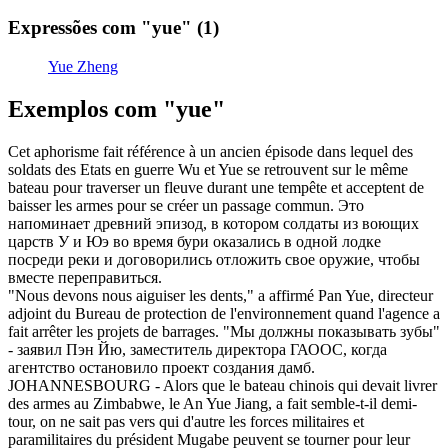
Expressões com "yue"
(1)
Yue Zheng
Exemplos com "yue"
Cet aphorisme fait référence à un ancien épisode dans lequel des
soldats des Etats en guerre Wu et
Yue
se retrouvent sur le même
bateau pour traverser un fleuve durant une tempête et acceptent de
baisser les armes pour se créer un passage commun.
Это
напоминает древний эпизод, в котором солдаты из воющих
царств У и
Юэ
во время бури оказались в одной лодке
посреди реки и договорились отложить свое оружие, чтобы
вместе переправиться.
"Nous devons nous aiguiser les dents," a affirmé Pan
Yue
, directeur
adjoint du Bureau de protection de l'environnement quand l'agence a
fait arrêter les projets de barrages.
"Мы должны показывать зубы"
- заявил Пэн Йю, заместитель директора ГАООС, когда
агентство остановило проект создания дамб.
JOHANNESBOURG - Alors que le bateau chinois qui devait livrer
des armes au Zimbabwe, le An
Yue
Jiang, a fait semble-t-il demi-
tour, on ne sait pas vers qui d'autre les forces militaires et
paramilitaires du président Mugabe peuvent se tourner pour leur