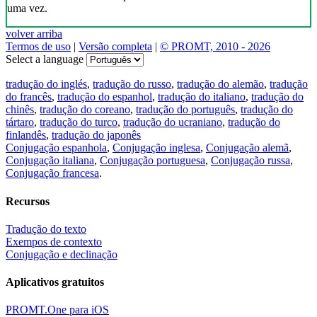
uma vez.
volver arriba
Termos de uso
|
Versão completa
|
© PROMT, 2010 - 2026
Select a language
tradução do inglés
,
tradução do russo
,
tradução do alemão
,
tradução
do francês
,
tradução do espanhol
,
tradução do italiano
,
tradução do
chinês
,
tradução do coreano
,
tradução do português
,
tradução do
tártaro
,
tradução do turco
,
tradução do ucraniano
,
tradução do
finlandês
,
tradução do japonês
Conjugação espanhola
,
Conjugação inglesa
,
Conjugação alemã
,
Conjugação italiana
,
Conjugação portuguesa
,
Conjugação russa
,
Conjugação francesa
.
Recursos
Tradução do texto
Exempos de contexto
Conjugação e declinação
Aplicativos gratuitos
PROMT.One para iOS