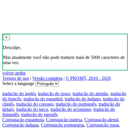
×
Desculpe,
Mas atualmente você não pode traduzir mais de 5000 caracteres de
uma vez.
volver arriba
Termos de uso
|
Versão completa
|
© PROMT, 2010 - 2026
Select a language
tradução do inglés
,
tradução do russo
,
tradução do alemão
,
tradução
do francês
,
tradução do espanhol
,
tradução do italiano
,
tradução do
chinês
,
tradução do coreano
,
tradução do português
,
tradução do
tártaro
,
tradução do turco
,
tradução do ucraniano
,
tradução do
finlandês
,
tradução do japonês
Conjugação espanhola
,
Conjugação inglesa
,
Conjugação alemã
,
Conjugação italiana
,
Conjugação portuguesa
,
Conjugação russa
,