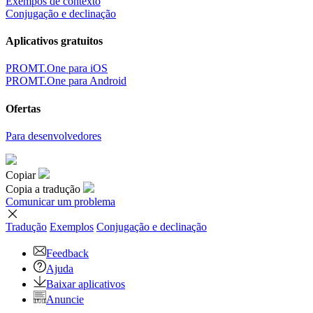
Exempos de contexto
Conjugação e declinação
Aplicativos gratuitos
PROMT.One para iOS
PROMT.One para Android
Ofertas
Para desenvolvedores
Copiar
Copia a tradução
Comunicar um problema
Tradução
Exemplos
Conjugação
e declinação
Feedback
Ajuda
Baixar aplicativos
Anuncie