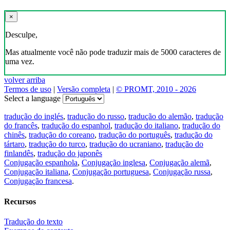
×
Desculpe,
Mas atualmente você não pode traduzir mais de 5000 caracteres de
uma vez.
volver arriba
Termos de uso
|
Versão completa
|
© PROMT, 2010 - 2026
Select a language
tradução do inglés
,
tradução do russo
,
tradução do alemão
,
tradução
do francês
,
tradução do espanhol
,
tradução do italiano
,
tradução do
chinês
,
tradução do coreano
,
tradução do português
,
tradução do
tártaro
,
tradução do turco
,
tradução do ucraniano
,
tradução do
finlandês
,
tradução do japonês
Conjugação espanhola
,
Conjugação inglesa
,
Conjugação alemã
,
Conjugação italiana
,
Conjugação portuguesa
,
Conjugação russa
,
Conjugação francesa
.
Recursos
Tradução do texto