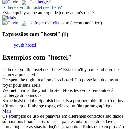
l'
auberge
f
Is there a youth
hostel
near here?
Est-ce qu'il y a une
auberge
de jeunesse près d'ici ?
le
foyer d'étudiants
m
(accommodation)
Expressões com "hostel"
(1)
youth hostel
Exemplos com "hostel"
Is there a youth
hostel
near here?
Est-ce qu'il y a une
auberge
de
jeunesse près d'ici ?
He spent the night in a homeless
hostel
.
Il a passé la nuit dans un
foyer
pour sans-abris.
We met them at the youth
hostel
.
Nous les avons rencontrés à
l'
auberge
de jeunesse.
Some insist that the Spanish
hostel
is a pornographic film.
Certains
affirment que l'
auberge
espagnole est un film pornographique.
Mais
Os exemplos de uso de palavras em diferentes contextos são dados
só para fins linguísticos, ou seja, para estudar o uso de palavras
numa língua e as suas traduções para outra. Todos os exemplos são