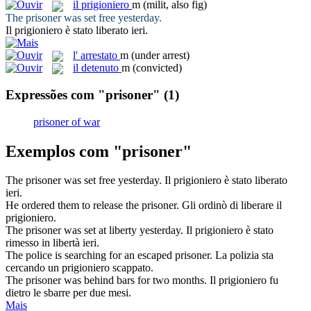
il
prigioniero
m
(milit, also fig)
The
prisoner
was set free yesterday.
Il
prigioniero
è stato liberato ieri.
l'
arrestato
m
(under arrest)
il
detenuto
m
(convicted)
Expressões com "prisoner"
(1)
prisoner of war
Exemplos com "prisoner"
The
prisoner
was set free yesterday.
Il
prigioniero
è stato liberato
ieri.
He ordered them to release the
prisoner
.
Gli ordinò di liberare il
prigioniero
.
The
prisoner
was set at liberty yesterday.
Il
prigioniero
è stato
rimesso in libertà ieri.
The police is searching for an escaped
prisoner
.
La polizia sta
cercando un
prigioniero
scappato.
The
prisoner
was behind bars for two months.
Il
prigioniero
fu
dietro le sbarre per due mesi.
Mais