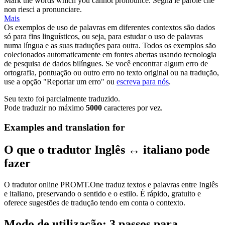
Mark the words which you cannot
pronounce
.
Segna le parole che
non riesci a
pronunciare
.
Mais
Os exemplos de uso de palavras em diferentes contextos são dados
só para fins linguísticos, ou seja, para estudar o uso de palavras
numa língua e as suas traduções para outra. Todos os exemplos são
colecionados automaticamente em fontes abertas usando tecnologia
de pesquisa de dados bilíngues. Se você encontrar algum erro de
ortografia, pontuação ou outro erro no texto original ou na tradução,
use a opção "Reportar um erro" ou
escreva para nós
.
Seu texto foi parcialmente traduzido.
Pode traduzir no máximo
5000
caracteres por vez.
Examples and translation for
O que o tradutor Inglês ↔ italiano pode
fazer
O tradutor online PROMT.One traduz textos e palavras entre Inglês
e italiano, preservando o sentido e o estilo. É rápido, gratuito e
oferece sugestões de tradução tendo em conta o contexto.
Modo de utilização: 3 passos para