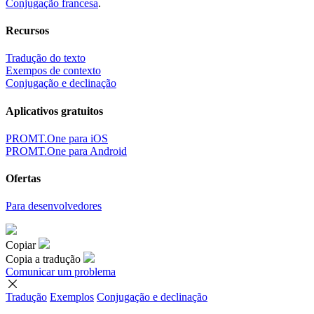
Conjugação francesa
.
Recursos
Tradução do texto
Exempos de contexto
Conjugação e declinação
Aplicativos gratuitos
PROMT.One para iOS
PROMT.One para Android
Ofertas
Para desenvolvedores
Copiar
Copia a tradução
Comunicar um problema
Tradução
Exemplos
Conjugação
e declinação