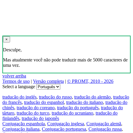
×
Desculpe,
Mas atualmente você não pode traduzir mais de 5000 caracteres de
uma vez.
volver arriba
Termos de uso
|
Versão completa
|
© PROMT, 2010 - 2026
Select a language
tradução do inglés
,
tradução do russo
,
tradução do alemão
,
tradução
do francês
,
tradução do espanhol
,
tradução do italiano
,
tradução do
chinês
,
tradução do coreano
,
tradução do português
,
tradução do
tártaro
,
tradução do turco
,
tradução do ucraniano
,
tradução do
finlandês
,
tradução do japonês
Conjugação espanhola
,
Conjugação inglesa
,
Conjugação alemã
,
Conjugação italiana
,
Conjugação portuguesa
,
Conjugação russa
,