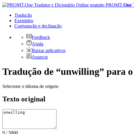
PROMT.
One
Tradução
Exemplos
Conjugação
e declinação
Feedback
Ajuda
Baixar aplicativos
Anuncie
Tradução de “unwilling” para o 
Selecione o idioma de origem
Texto original
9
/
5000