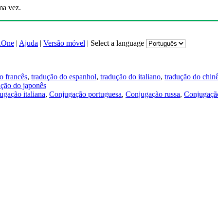
ma vez.
.One
|
Ajuda
|
Versão móvel
|
Select a language
o francês
,
tradução do espanhol
,
tradução do italiano
,
tradução do chin
ução do japonês
ugação italiana
,
Conjugação portuguesa
,
Conjugação russa
,
Conjugação