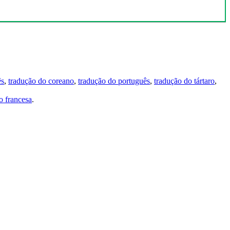
ês
,
tradução do coreano
,
tradução do português
,
tradução do tártaro
,
 francesa
.