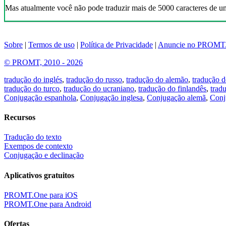
Mas atualmente você não pode traduzir mais de 5000 caracteres de u
Sobre
|
Termos de uso
|
Política de Privacidade
|
Anuncie no PROMT
© PROMT, 2010 - 2026
tradução do inglés
,
tradução do russo
,
tradução do alemão
,
tradução d
tradução do turco
,
tradução do ucraniano
,
tradução do finlandês
,
trad
Conjugação espanhola
,
Conjugação inglesa
,
Conjugação alemã
,
Conj
Recursos
Tradução do texto
Exempos de contexto
Conjugação e declinação
Aplicativos gratuitos
PROMT.One para iOS
PROMT.One para Android
Ofertas