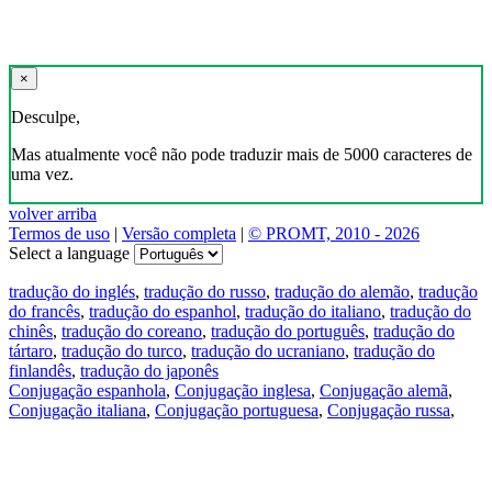
×
Desculpe,
Mas atualmente você não pode traduzir mais de 5000 caracteres de
uma vez.
volver arriba
Termos de uso
|
Versão completa
|
© PROMT, 2010 - 2026
Select a language
tradução do inglés
,
tradução do russo
,
tradução do alemão
,
tradução
do francês
,
tradução do espanhol
,
tradução do italiano
,
tradução do
chinês
,
tradução do coreano
,
tradução do português
,
tradução do
tártaro
,
tradução do turco
,
tradução do ucraniano
,
tradução do
finlandês
,
tradução do japonês
Conjugação espanhola
,
Conjugação inglesa
,
Conjugação alemã
,
Conjugação italiana
,
Conjugação portuguesa
,
Conjugação russa
,
Conjugação francesa
.
Recursos