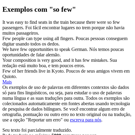
Exemplos com "so few"
It was easy to find seats in the train because there were
so few
passengers.
Foi fácil encontrar lugares no trem porque não havia
muitos passageiros.
Few
people can type using all fingers.
Poucas
pessoas conseguem
digitar usando todos os dedos.
We have
few
opportunities to speak German.
Nós temos
poucas
oportunidades de falar alemão.
Your composition is very good, and it has
few
mistakes.
Sua
redação está muito boa, e tem
poucos
erros.
Few
of her friends live in Kyoto.
Poucos
de seus amigos vivem em
Quioto.
Mais
Os exemplos de uso de palavras em diferentes contextos são dados
só para fins linguísticos, ou seja, para estudar o uso de palavras
numa língua e as suas traduções para outra. Todos os exemplos são
colecionados automaticamente em fontes abertas usando tecnologia
de pesquisa de dados bilíngues. Se você encontrar algum erro de
ortografia, pontuação ou outro erro no texto original ou na tradução,
use a opção "Reportar um erro" ou
escreva para nós
.
Seu texto foi parcialmente traduzido.