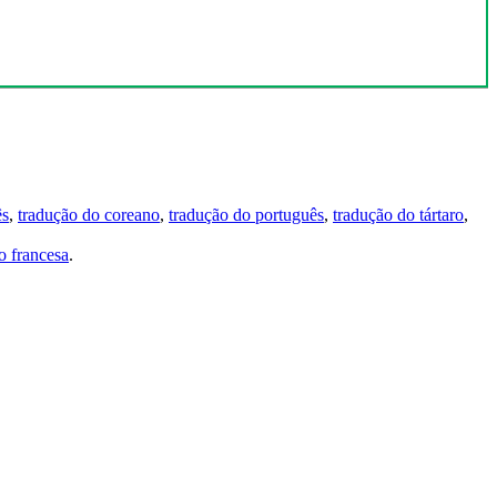
ês
,
tradução do coreano
,
tradução do português
,
tradução do tártaro
,
 francesa
.