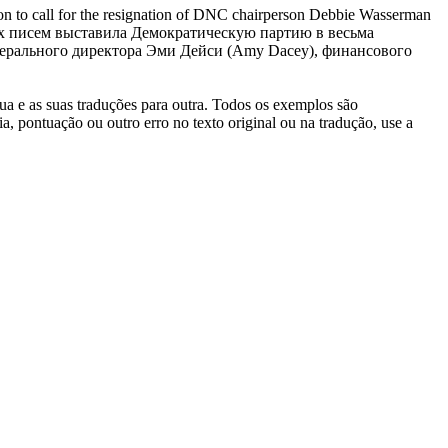
tion to call for the resignation of DNC chairperson Debbie
Wasserman
 писем выставила Демократическую партию в весьма
нерального директора Эми Дейси (Amy Dacey), финансового
gua e as suas traduções para outra. Todos os exemplos são
, pontuação ou outro erro no texto original ou na tradução, use a