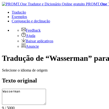
PROMT.
One
Tradução
Exemplos
Conjugação
e declinação
Feedback
Ajuda
Baixar aplicativos
Anuncie
Tradução de “Wasserman” para 
Selecione o idioma de origem
Texto original
9
/
5000