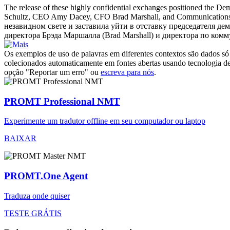
The release of these highly confidential exchanges positioned the Demo
Schultz, CEO Amy Dacey, CFO Brad Marshall, and Communications 
незавидном свете и заставила уйти в отставку председателя д
директора Брэда Маршалла (Brad Marshall) и директора по ком
Os exemplos de uso de palavras em diferentes contextos são dados só p
colecionados automaticamente em fontes abertas usando tecnologia de 
opção "Reportar um erro" ou
escreva para nós
.
PROMT Professional NMT
Experimente um tradutor offline em seu computador ou laptop
BAIXAR
PROMT.One Agent
Traduza onde quiser
TESTE GRÁTIS