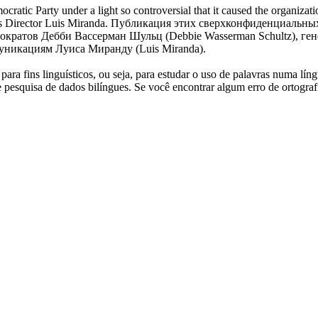
cratic Party under a light so controversial that it caused the organiza
Director Luis Miranda.
Публикация этих сверхконфиденциальных
емократов Дебби
Вассерман
Шульц (Debbie Wasserman Schultz), ге
муникациям Луиса Миранду (Luis Miranda).
ara fins linguísticos, ou seja, para estudar o uso de palavras numa lín
pesquisa de dados bilíngues. Se você encontrar algum erro de ortografia