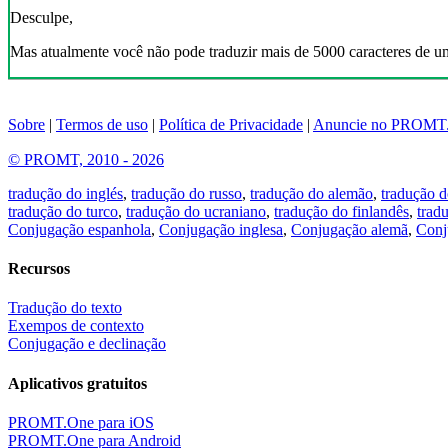
Desculpe,
Mas atualmente você não pode traduzir mais de 5000 caracteres de u
Sobre
|
Termos de uso
|
Política de Privacidade
|
Anuncie no PROMT
© PROMT, 2010 - 2026
tradução do inglés
,
tradução do russo
,
tradução do alemão
,
tradução d
tradução do turco
,
tradução do ucraniano
,
tradução do finlandês
,
trad
Conjugação espanhola
,
Conjugação inglesa
,
Conjugação alemã
,
Conj
Recursos
Tradução do texto
Exempos de contexto
Conjugação e declinação
Aplicativos gratuitos
PROMT.One para iOS
PROMT.One para Android