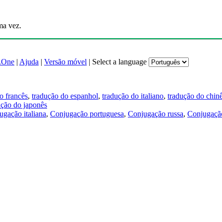
ma vez.
.One
|
Ajuda
|
Versão móvel
|
Select a language
o francês
,
tradução do espanhol
,
tradução do italiano
,
tradução do chin
ução do japonês
ugação italiana
,
Conjugação portuguesa
,
Conjugação russa
,
Conjugação