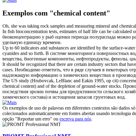
Exemplos com "chemical content"
Oh, she was taking rock samples and measuring mineral and
chemical
In fish bioconcentration tests, estimates of half life can be calculated
биоконцентрацию у рыб оценки периода полураспада можно ра
удельную единицу времени.
Up to 60 indicators and substances are identified by the surface-wate
cyanides and so forth.
В системе мониторинга поверхностных вод
вещества, биогенные компоненты, нефтепродукты, фенолы, ци
It should be recognized that there are certain industry sectors that h
cases.
Необходимо отметить, что в ряде случаев в некоторых 
надлежащую информацию о химических веществах в производ
The US study (Hrubovcak, LeBlanc and Eakin 1995, op cit) concerned it
chemical content
) and of the depletion of ground-water stocks.
Прово
последствия эрозии почвы для продуктивности сельского хозяй
химического состава) и истощения запасов грунтовых вод.
Os exemplos de uso de palavras em diferentes contextos são dados só p
colecionados automaticamente em fontes abertas usando tecnologia de 
opção "Reportar um erro" ou
escreva para nós
.