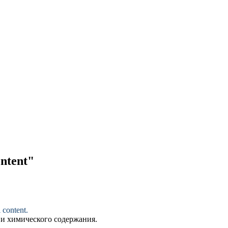
ontent"
 content
.
 и
химического содержания
.