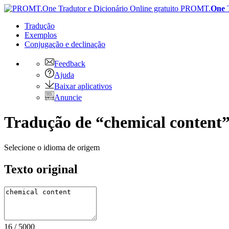
PROMT.
One
Tradução
Exemplos
Conjugação
e declinação
Feedback
Ajuda
Baixar aplicativos
Anuncie
Tradução de “chemical content”
Selecione o idioma de origem
Texto original
16
/
5000