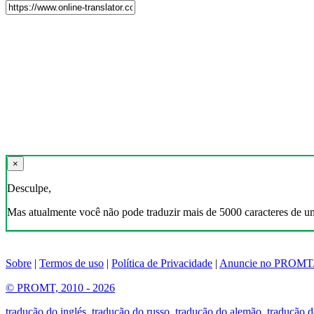
×
Desculpe,
Mas atualmente você não pode traduzir mais de 5000 caracteres de u
Sobre
|
Termos de uso
|
Política de Privacidade
|
Anuncie no PROMT
© PROMT, 2010 - 2026
tradução do inglés
,
tradução do russo
,
tradução do alemão
,
tradução d