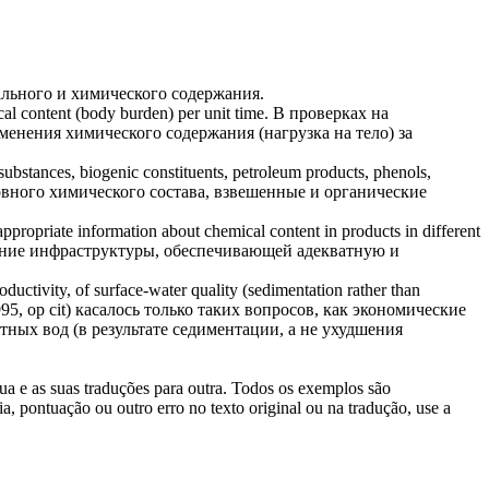
ального и
химического содержания
.
al content
(body burden) per unit time.
В проверках на
зменения
химического содержания
(нагрузка на тело) за
substances, biogenic constituents, petroleum products, phenols,
овного химического состава, взвешенные и органические
d appropriate information about
chemical content
in products in different
ание инфраструктуры, обеспечивающей адекватную и
ductivity, of surface-water quality (sedimentation rather than
, op cit) касалось только таких вопросов, как экономические
ных вод (в результате седиментации, а не ухудшения
gua e as suas traduções para outra. Todos os exemplos são
, pontuação ou outro erro no texto original ou na tradução, use a