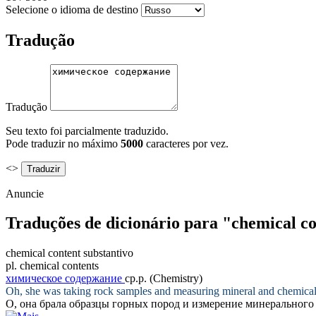
Selecione o idioma de destino
Tradução
Tradução
Seu texto foi parcialmente traduzido.
Pode traduzir no máximo
5000
caracteres por vez.
<>
Anuncie
Traduções de dicionário para "chemical c
chemical content
substantivo
pl.
chemical contents
химическое содержание
ср.р.
(Chemistry)
Oh, she was taking rock samples and measuring mineral and
chemical
О, она брала образцы горных пород и измерение минерального