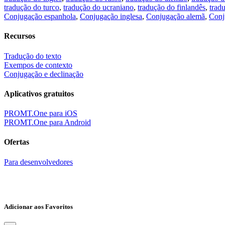
tradução do turco
,
tradução do ucraniano
,
tradução do finlandês
,
trad
Conjugação espanhola
,
Conjugação inglesa
,
Conjugação alemã
,
Conj
Recursos
Tradução do texto
Exempos de contexto
Conjugação e declinação
Aplicativos gratuitos
PROMT.One para iOS
PROMT.One para Android
Ofertas
Para desenvolvedores
Adicionar aos Favoritos