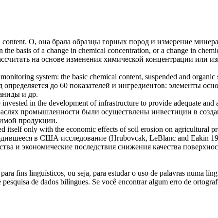
 content
.
О, она брала образцы горных пород и измерение минер
 on the basis of a change in chemical concentration, or a change in
chemic
ссчитать на основе изменения химической концентрации или и
r monitoring system: the basic
chemical content
, suspended and organic 
 определяется до 60 показателей и ингредиентов: элементы осн
аниды и др.
ave invested in the development of infrastructure to provide adequate an
отраслях промышленности были осуществлены инвестиции в созд
имой продукции.
self only with the economic effects of soil erosion on agricultural pro
дившееся в США исследование (Hrubovcak, LeBlanc and Eakin 1995
ства и экономические последствия снижения качества поверхност
ara fins linguísticos, ou seja, para estudar o uso de palavras numa lín
pesquisa de dados bilíngues. Se você encontrar algum erro de ortografia