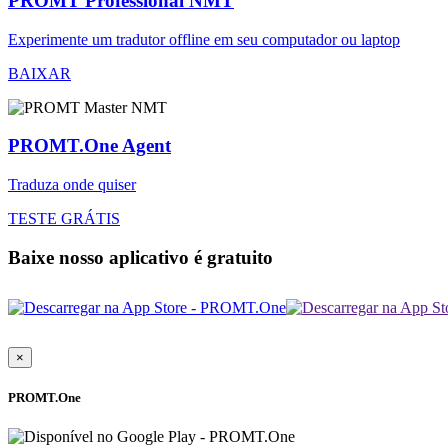
PROMT Professional NMT
Experimente um tradutor offline em seu computador ou laptop
BAIXAR
PROMT.One Agent
Traduza onde quiser
TESTE GRÁTIS
Baixe nosso aplicativo é gratuito
×
PROMT.One