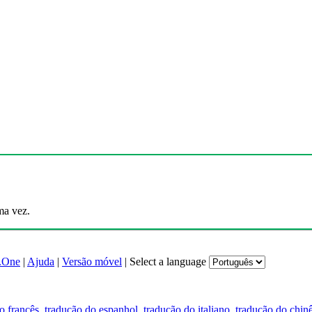
ma vez.
.One
|
Ajuda
|
Versão móvel
|
Select a language
o francês
,
tradução do espanhol
,
tradução do italiano
,
tradução do chin