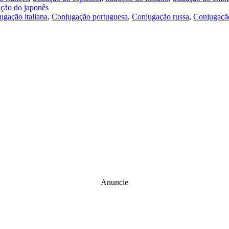
ução do japonês
ugação italiana
,
Conjugação portuguesa
,
Conjugação russa
,
Conjugação
Anuncie