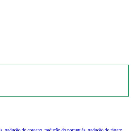
ês
,
tradução do coreano
,
tradução do português
,
tradução do tártaro
,