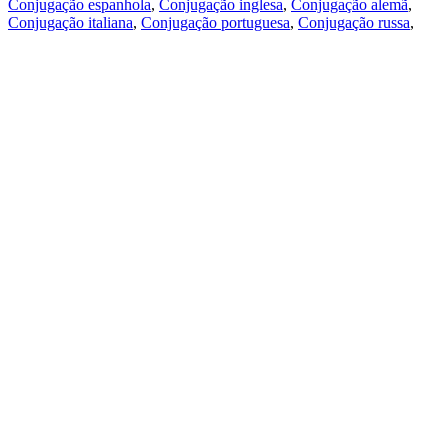
Conjugação espanhola
,
Conjugação inglesa
,
Conjugação alemã
,
Conjugação italiana
,
Conjugação portuguesa
,
Conjugação russa
,
Conjugação francesa
.
Recursos
Tradução do texto
Exempos de contexto
Conjugação e declinação
Aplicativos gratuitos
PROMT.One para iOS
PROMT.One para Android
Ofertas
Para desenvolvedores
Copiar
Copia a tradução
Comunicar um problema