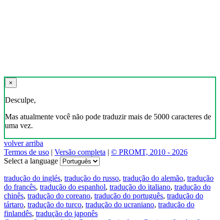
×
Desculpe,
Mas atualmente você não pode traduzir mais de 5000 caracteres de
uma vez.
volver arriba
Termos de uso
|
Versão completa
|
© PROMT, 2010 - 2026
Select a language
tradução do inglés
,
tradução do russo
,
tradução do alemão
,
tradução
do francês
,
tradução do espanhol
,
tradução do italiano
,
tradução do
chinês
,
tradução do coreano
,
tradução do português
,
tradução do
tártaro
,
tradução do turco
,
tradução do ucraniano
,
tradução do
finlandês
,
tradução do japonês