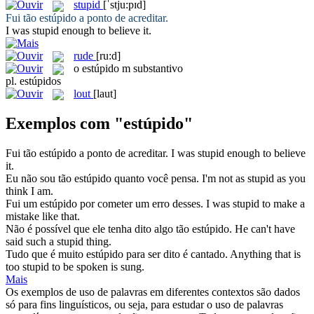
stupid
[ˈstju:pɪd]
Fui tão
estúpido
a ponto de acreditar.
I was
stupid
enough to believe it.
rude
[ru:d]
o
estúpido
m
substantivo
pl.
estúpidos
lout
[laut]
Exemplos com "estúpido"
Fui tão
estúpido
a ponto de acreditar.
I was
stupid
enough to believe
it.
Eu não sou tão
estúpido
quanto você pensa.
I'm not as
stupid
as you
think I am.
Fui um
estúpido
por cometer um erro desses.
I was
stupid
to make a
mistake like that.
Não é possível que ele tenha dito algo tão
estúpido
.
He can't have
said such a
stupid
thing.
Tudo que é muito
estúpido
para ser dito é cantado.
Anything that is
too
stupid
to be spoken is sung.
Mais
Os exemplos de uso de palavras em diferentes contextos são dados
só para fins linguísticos, ou seja, para estudar o uso de palavras