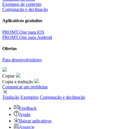
Exempos de contexto
Conjugação e declinação
Aplicativos gratuitos
PROMT.One para iOS
PROMT.One para Android
Ofertas
Para desenvolvedores
Copiar
Copia a tradução
Comunicar um problema
Tradução
Exemplos
Conjugação
e declinação
Feedback
Ajuda
Baixar aplicativos
Anuncie