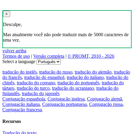
×
Desculpe,
Mas atualmente você não pode traduzir mais de 5000 caracteres de
uma vez.
volver arriba
Termos de uso
|
Versão completa
|
© PROMT, 2010 - 2026
Select a language
tradução do inglés
,
tradução do russo
,
tradução do alemão
,
tradução
do francês
,
tradução do espanhol
,
tradução do italiano
,
tradução do
chinês
,
tradução do coreano
,
tradução do português
,
tradução do
tártaro
,
tradução do turco
,
tradução do ucraniano
,
tradução do
finlandês
,
tradução do japonês
Conjugação espanhola
,
Conjugação inglesa
,
Conjugação alemã
,
Conjugação italiana
,
Conjugação portuguesa
,
Conjugação russa
,
Conjugação francesa
.
Recursos
Tradução do texto