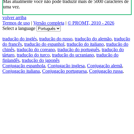
Mas atualmente você não pode traduzir mais de 5000 caracteres de
uma vez.
volver arriba
Termos de uso
|
Versão completa
|
© PROMT, 2010 - 2026
Select a language
tradução do inglés
,
tradução do russo
,
tradução do alemão
,
tradução
do francês
,
tradução do espanhol
,
tradução do italiano
,
tradução do
chinês
,
tradução do coreano
,
tradução do português
,
tradução do
tártaro
,
tradução do turco
,
tradução do ucraniano
,
tradução do
finlandês
,
tradução do japonês
Conjugação espanhola
,
Conjugação inglesa
,
Conjugação alemã
,
Conjugação italiana
,
Conjugação portuguesa
,
Conjugação russa
,
Conjugação francesa
.
Recursos
Tradução do texto
Exempos de contexto
Conjugação e declinação
Aplicativos gratuitos