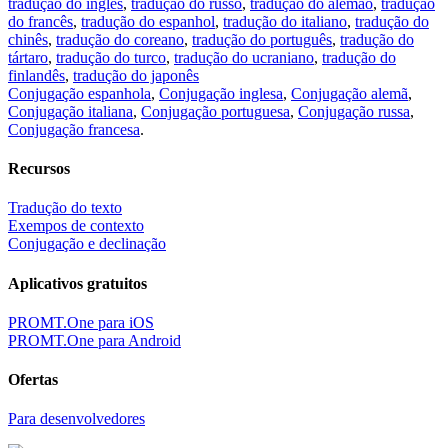
tradução do inglés
,
tradução do russo
,
tradução do alemão
,
tradução
do francês
,
tradução do espanhol
,
tradução do italiano
,
tradução do
chinês
,
tradução do coreano
,
tradução do português
,
tradução do
tártaro
,
tradução do turco
,
tradução do ucraniano
,
tradução do
finlandês
,
tradução do japonês
Conjugação espanhola
,
Conjugação inglesa
,
Conjugação alemã
,
Conjugação italiana
,
Conjugação portuguesa
,
Conjugação russa
,
Conjugação francesa
.
Recursos
Tradução do texto
Exempos de contexto
Conjugação e declinação
Aplicativos gratuitos
PROMT.One para iOS
PROMT.One para Android
Ofertas
Para desenvolvedores