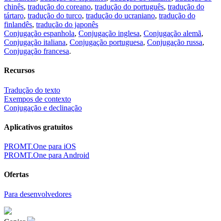
chinês
,
tradução do coreano
,
tradução do português
,
tradução do
tártaro
,
tradução do turco
,
tradução do ucraniano
,
tradução do
finlandês
,
tradução do japonês
Conjugação espanhola
,
Conjugação inglesa
,
Conjugação alemã
,
Conjugação italiana
,
Conjugação portuguesa
,
Conjugação russa
,
Conjugação francesa
.
Recursos
Tradução do texto
Exempos de contexto
Conjugação e declinação
Aplicativos gratuitos
PROMT.One para iOS
PROMT.One para Android
Ofertas
Para desenvolvedores