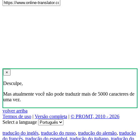
×
Desculpe,
Mas atualmente você não pode traduzir mais de 5000 caracteres de
uma vez.
volver arriba
Termos de uso
|
Versão completa
|
© PROMT, 2010 - 2026
Select a language
tradução do inglés
,
tradução do russo
,
tradução do alemão
,
tradução
do francês
,
tradução do espanhol
,
tradução do italiano
,
tradução do