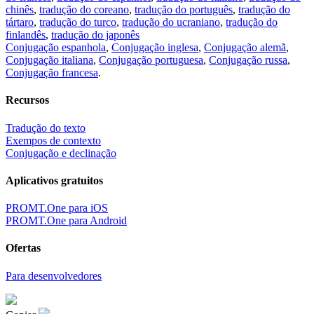
chinês
,
tradução do coreano
,
tradução do português
,
tradução do
tártaro
,
tradução do turco
,
tradução do ucraniano
,
tradução do
finlandês
,
tradução do japonês
Conjugação espanhola
,
Conjugação inglesa
,
Conjugação alemã
,
Conjugação italiana
,
Conjugação portuguesa
,
Conjugação russa
,
Conjugação francesa
.
Recursos
Tradução do texto
Exempos de contexto
Conjugação e declinação
Aplicativos gratuitos
PROMT.One para iOS
PROMT.One para Android
Ofertas
Para desenvolvedores