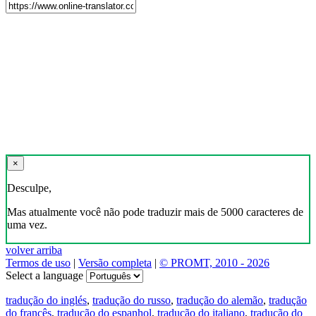
×
Desculpe,
Mas atualmente você não pode traduzir mais de 5000 caracteres de
uma vez.
volver arriba
Termos de uso
|
Versão completa
|
© PROMT, 2010 - 2026
Select a language
tradução do inglés
,
tradução do russo
,
tradução do alemão
,
tradução
do francês
,
tradução do espanhol
,
tradução do italiano
,
tradução do