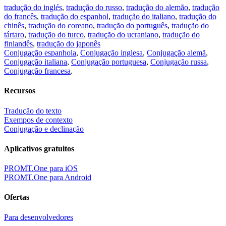
tradução do inglés
,
tradução do russo
,
tradução do alemão
,
tradução
do francês
,
tradução do espanhol
,
tradução do italiano
,
tradução do
chinês
,
tradução do coreano
,
tradução do português
,
tradução do
tártaro
,
tradução do turco
,
tradução do ucraniano
,
tradução do
finlandês
,
tradução do japonês
Conjugação espanhola
,
Conjugação inglesa
,
Conjugação alemã
,
Conjugação italiana
,
Conjugação portuguesa
,
Conjugação russa
,
Conjugação francesa
.
Recursos
Tradução do texto
Exempos de contexto
Conjugação e declinação
Aplicativos gratuitos
PROMT.One para iOS
PROMT.One para Android
Ofertas
Para desenvolvedores