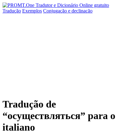
Tradução
Exemplos
Conjugação
e declinação
Tradução de
“осуществляться” para o
italiano