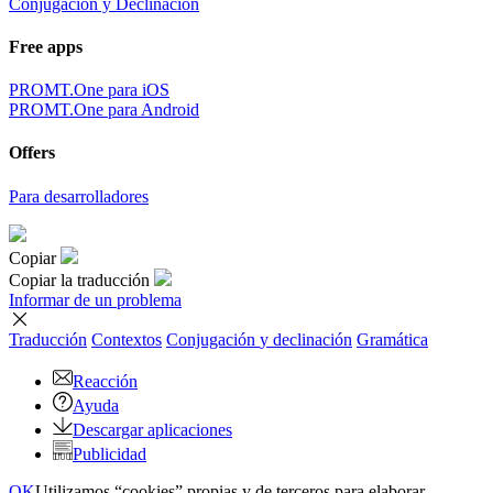
Conjugación y Declinación
Free apps
PROMT.One para iOS
PROMT.One para Android
Offers
Para desarrolladores
Copiar
Copiar la traducción
Informar de un problema
Traducción
Contextos
Conjugación
y declinación
Gramática
Reacción
Ayuda
Descargar aplicaciones
Publicidad
OK
Utilizamos “cookies” propias y de terceros para elaborar