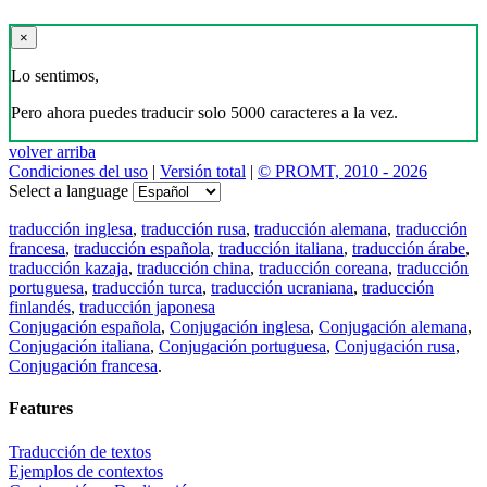
×
Lo sentimos,
Pero ahora puedes traducir solo 5000 caracteres a la vez.
volver arriba
Condiciones del uso
|
Versión total
|
© PROMT, 2010 - 2026
Select a language
traducción inglesa
,
traducción rusa
,
traducción alemana
,
traducción
francesa
,
traducción española
,
traducción italiana
,
traducción árabe
,
traducción kazaja
,
traducción china
,
traducción coreana
,
traducción
portuguesa
,
traducción turca
,
traducción ucraniana
,
traducción
finlandés
,
traducción japonesa
Conjugación española
,
Conjugación inglesa
,
Conjugación alemana
,
Conjugación italiana
,
Conjugación portuguesa
,
Conjugación rusa
,
Conjugación francesa
.
Features
Traducción de textos
Ejemplos de contextos