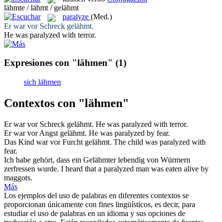
lähmte / lähmt / gelähmt
paralyze
(Med.)
Er war vor Schreck
gelähmt
.
He was
paralyzed
with terror.
Expresiones con "lähmen"
(1)
sich lähmen
Contextos con "lähmen"
Er war vor Schreck
gelähmt
.
He was
paralyzed
with terror.
Er war vor Angst
gelähmt
.
He was
paralyzed
by fear.
Das Kind war vor Furcht
gelähmt
.
The child was
paralyzed
with
fear.
Ich habe gehört, dass ein
Gelähmter
lebendig von Würmern
zerfressen wurde.
I heard that a
paralyzed
man was eaten alive by
maggots.
Más
Los ejemplos del uso de palabras en diferentes contextos se
proporcionan únicamente con fines lingüísticos, es decir, para
estudiar el uso de palabras en un idioma y sus opciones de