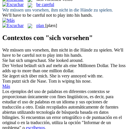
be careful
Wir müssen
uns vorsehen
, ihm nicht in die Hände zu spielen.
We'll have to
be careful
not to play into his hands.
plan
[plæn]
Contextos con "sich vorsehen"
Wir müssen
uns vorsehen
, ihm nicht in die Hände zu spielen.
We'll
have to
be careful
not to play into his hands.
Sie hat
sich
umgeschaut.
She looked around.
Der Verlust beläuft
sich
auf mehr als eine Millionen Dollar.
The loss
adds up to more than one million dollar.
Sie ärgert
sich
über mich.
She is very annoyed with me.
Tom putzt
sich
die Nase.
Tom is wiping his nose.
Más
Los ejemplos del uso de palabras en diferentes contextos se
proporcionan únicamente con fines lingüísticos, es decir, para
estudiar el uso de palabras en un idioma y sus opciones de
traducción a otro. Están recopilados automáticamente de fuentes
abiertas utilizando tecnología de búsqueda basada en datos
bilingües. Si encuentras un error ortográfico o de puntuación en el
original o en la traducción, utiliza la opción "Informar de un
problema" o
escríbenos
.