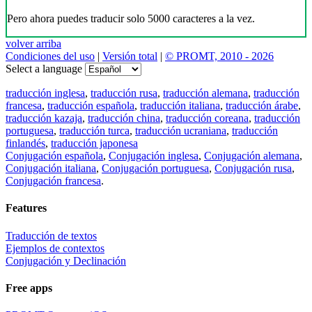
Pero ahora puedes traducir solo 5000 caracteres a la vez.
volver arriba
Condiciones del uso
|
Versión total
|
© PROMT, 2010 - 2026
Select a language
traducción inglesa
,
traducción rusa
,
traducción alemana
,
traducción
francesa
,
traducción española
,
traducción italiana
,
traducción árabe
,
traducción kazaja
,
traducción china
,
traducción coreana
,
traducción
portuguesa
,
traducción turca
,
traducción ucraniana
,
traducción
finlandés
,
traducción japonesa
Conjugación española
,
Conjugación inglesa
,
Conjugación alemana
,
Conjugación italiana
,
Conjugación portuguesa
,
Conjugación rusa
,
Conjugación francesa
.
Features
Traducción de textos
Ejemplos de contextos
Conjugación y Declinación
Free apps