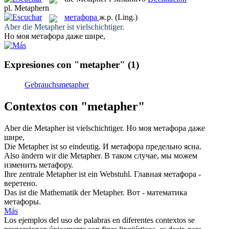
pl.
Metaphern
метафора
ж.р.
(Ling.)
Aber die
Metapher
ist vielschichtiger.
Но моя
метафора
даже шире,
Expresiones con "metapher"
(1)
Gebrauchsmetapher
Contextos con "metapher"
Aber die
Metapher
ist vielschichtiger.
Но моя
метафора
даже
шире,
Die
Metapher
ist so eindeutig.
И
метафора
предельно ясна.
Also ändern wir die
Metapher
.
В таком случае, мы можем
изменить
метафору
.
Ihre zentrale
Metapher
ist ein Webstuhl.
Главная
метафора
-
веретено.
Das ist die Mathematik der
Metapher
.
Вот - математика
метафоры
.
Más
Los ejemplos del uso de palabras en diferentes contextos se