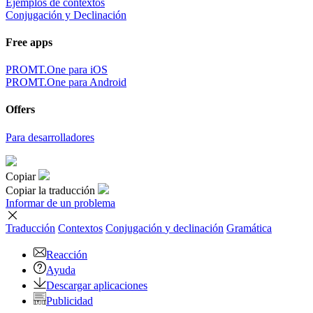
Ejemplos de contextos
Conjugación y Declinación
Free apps
PROMT.One para iOS
PROMT.One para Android
Offers
Para desarrolladores
Copiar
Copiar la traducción
Informar de un problema
Traducción
Contextos
Conjugación
y declinación
Gramática
Reacción
Ayuda
Descargar aplicaciones
Publicidad