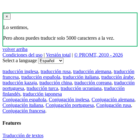
×
Lo sentimos,
Pero ahora puedes traducir solo 5000 caracteres a la vez.
volver arriba
Condiciones del uso
|
Versión total
|
© PROMT, 2010 - 2026
Select a language
traducción inglesa
,
traducción rusa
,
traducción alemana
,
traducción
francesa
,
traducción española
,
traducción italiana
,
traducción árabe
,
traducción kazaja
,
traducción china
,
traducción coreana
,
traducción
portuguesa
,
traducción turca
,
traducción ucraniana
,
traducción
finlandés
,
traducción japonesa
Conjugación española
,
Conjugación inglesa
,
Conjugación alemana
,
Conjugación italiana
,
Conjugación portuguesa
,
Conjugación rusa
,
Conjugación francesa
.
Features
Traducción de textos