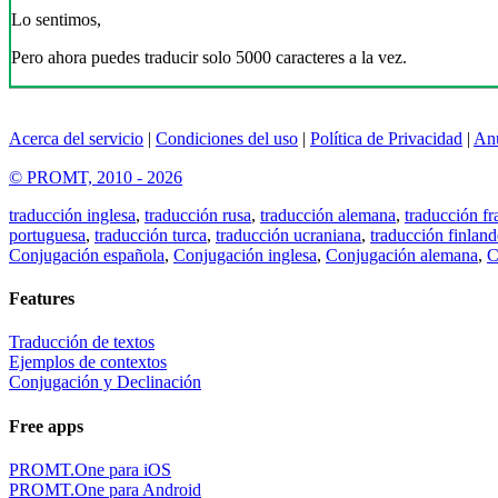
Lo sentimos,
Pero ahora puedes traducir solo 5000 caracteres a la vez.
Acerca del servicio
|
Condiciones del uso
|
Política de Privacidad
|
An
© PROMT, 2010 - 2026
traducción inglesa
,
traducción rusa
,
traducción alemana
,
traducción fr
portuguesa
,
traducción turca
,
traducción ucraniana
,
traducción finland
Conjugación española
,
Conjugación inglesa
,
Conjugación alemana
,
C
Features
Traducción de textos
Ejemplos de contextos
Conjugación y Declinación
Free apps
PROMT.One para iOS
PROMT.One para Android