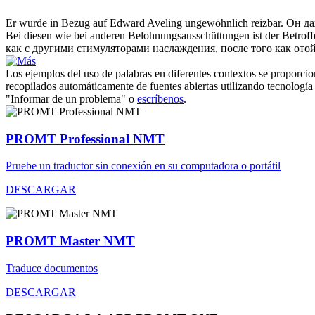
Er wurde in Bezug auf Edward Aveling ungewöhnlich
reizbar
.
Он да
Bei diesen wie bei anderen Belohnungsausschüttungen ist der Betrof
как с другими стимуляторами наслаждения, после того как ото
Los ejemplos del uso de palabras en diferentes contextos se proporcion
recopilados automáticamente de fuentes abiertas utilizando tecnología 
"Informar de un problema" o
escríbenos
.
PROMT Professional NMT
Pruebe un traductor sin conexión en su computadora o portátil
DESCARGAR
PROMT Master NMT
Traduce documentos
DESCARGAR