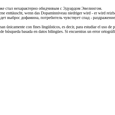
же стал нехарактерно обидчивым с Эдуардом Эвелингом.
fene enttäuscht, wenn das Dopaminniveau niedriger wird - er wird
reizb
йдет выброс дофамина, потребитель чувствует спад - раздражени
an únicamente con fines lingüísticos, es decir, para estudiar el uso de 
de búsqueda basada en datos bilingües. Si encuentras un error ortográfic