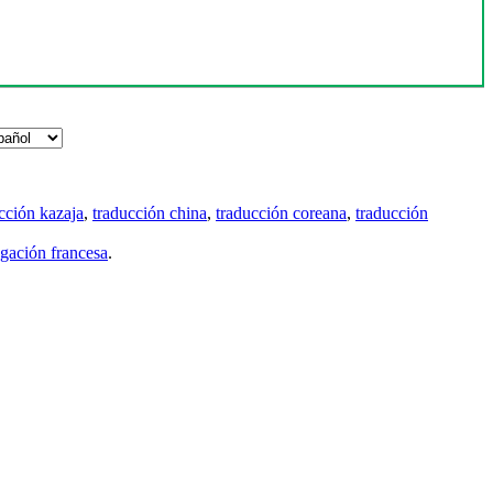
cción kazaja
,
traducción china
,
traducción coreana
,
traducción
gación francesa
.