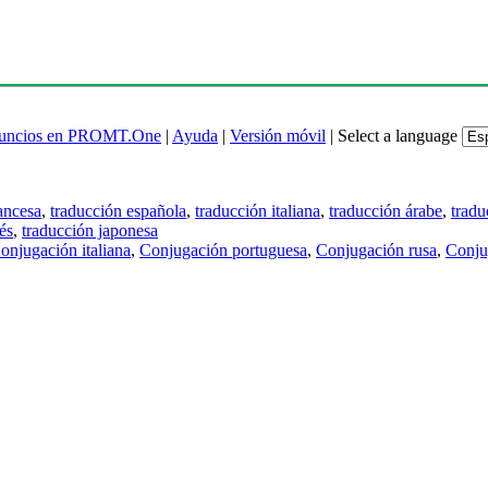
uncios en PROMT.One
|
Ayuda
|
Versión móvil
|
Select a language
ancesa
,
traducción española
,
traducción italiana
,
traducción árabe
,
tradu
és
,
traducción japonesa
onjugación italiana
,
Conjugación portuguesa
,
Conjugación rusa
,
Conju