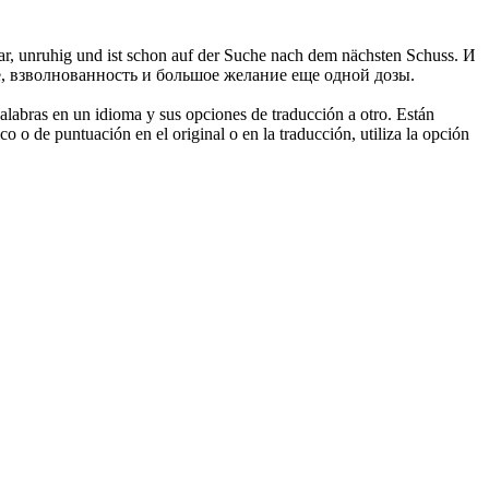
ar
, unruhig und ist schon auf der Suche nach dem nächsten Schuss.
И
е, взволнованность и большое желание еще одной дозы.
palabras en un idioma y sus opciones de traducción a otro. Están
o o de puntuación en el original o en la traducción, utiliza la opción