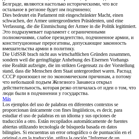
Белграде, являются настолько историческими, что все
остальное в регионе будет им
подчинено
;
Dies bedeutet ein Parlament mit eingeschränkter Macht, einen
schwachen, der Armee
untergeordneten
Präsidenten, und eine
Verfassung, die die Einmischung der Armee in die Politik legitimiert.
Это подразумевает парламент с ограниченными
полномочиями, слабое президентство,
подчиненное
армии, и
конституционные прерогативы, допускающие законность
вмешательства армии в политику.
Die UdSSR brach nicht aus wirtschaftlichen Gründen zusammen,
sondern weil die geringfügige Anhebung des Eisernen Vorhangs
eine Realität aufzeigte, die im strikten Gegensatz zu der Vorstellung
stand, dass die Menschen dem Staat
untergeordnet
waren.
Распад
СССР произошел не по экономическим причинам, а потому
что небольшой подъем Железного Занавеса открыл
действительность, которая резко отличалась от идеи о том, что
люди были в
подчинении
у государства.
Más
Los ejemplos del uso de palabras en diferentes contextos se
proporcionan únicamente con fines lingüísticos, es decir, para
estudiar el uso de palabras en un idioma y sus opciones de
traducción a otro. Están recopilados automáticamente de fuentes
abiertas utilizando tecnología de búsqueda basada en datos
bilingües. Si encuentras un error ortográfico o de puntuación en el
original o en la traducción, utiliza la opción "Informar de un