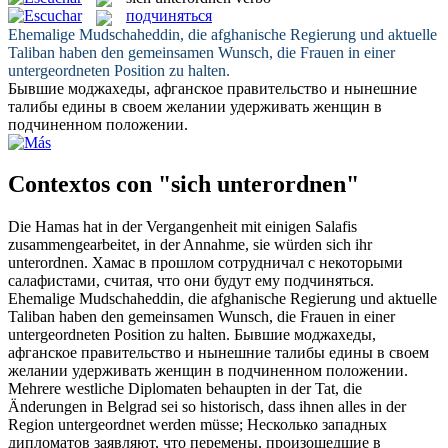
подчиняться
Ehemalige Mudschaheddin, die afghanische Regierung und aktuelle
Taliban haben den gemeinsamen Wunsch, die Frauen in einer
untergeordneten
Position zu halten.
Бывшие моджахеды, афганское правительство и нынешние
талибы едины в своем желании удерживать женщин в
подчиненном
положении.
Contextos con "sich unterordnen"
Die Hamas hat in der Vergangenheit mit einigen Salafis
zusammengearbeitet, in der Annahme, sie würden
sich
ihr
unterordnen
.
Хамас в прошлом сотрудничал с некоторыми
салафистами, считая, что они будут ему
подчиняться
.
Ehemalige Mudschaheddin, die afghanische Regierung und aktuelle
Taliban haben den gemeinsamen Wunsch, die Frauen in einer
untergeordneten
Position zu halten.
Бывшие моджахеды,
афганское правительство и нынешние талибы едины в своем
желании удерживать женщин в
подчиненном
положении.
Mehrere westliche Diplomaten behaupten in der Tat, die
Änderungen in Belgrad sei so historisch, dass ihnen alles in der
Region
untergeordnet
werden müsse;
Несколько западных
дипломатов заявляют, что перемены, произошедшие в