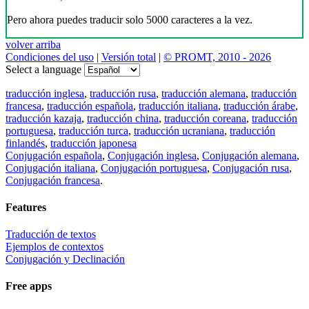
Pero ahora puedes traducir solo 5000 caracteres a la vez.
volver arriba
Condiciones del uso
|
Versión total
|
© PROMT, 2010 - 2026
Select a language
traducción inglesa
,
traducción rusa
,
traducción alemana
,
traducción
francesa
,
traducción española
,
traducción italiana
,
traducción árabe
,
traducción kazaja
,
traducción china
,
traducción coreana
,
traducción
portuguesa
,
traducción turca
,
traducción ucraniana
,
traducción
finlandés
,
traducción japonesa
Conjugación española
,
Conjugación inglesa
,
Conjugación alemana
,
Conjugación italiana
,
Conjugación portuguesa
,
Conjugación rusa
,
Conjugación francesa
.
Features
Traducción de textos
Ejemplos de contextos
Conjugación y Declinación
Free apps