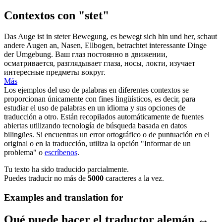
Contextos con "stet"
Das Auge ist in
steter
Bewegung, es bewegt sich hin und her, schaut
andere Augen an, Nasen, Ellbogen, betrachtet interessante Dinge
der Umgebung.
Ваш глаз
постоянно
в движении,
осматривается, разглядывает глаза, носы, локти, изучает
интересные предметы вокруг.
Más
Los ejemplos del uso de palabras en diferentes contextos se
proporcionan únicamente con fines lingüísticos, es decir, para
estudiar el uso de palabras en un idioma y sus opciones de
traducción a otro. Están recopilados automáticamente de fuentes
abiertas utilizando tecnología de búsqueda basada en datos
bilingües. Si encuentras un error ortográfico o de puntuación en el
original o en la traducción, utiliza la opción "Informar de un
problema" o
escríbenos
.
Tu texto ha sido traducido parcialmente.
Puedes traducir no más de
5000
caracteres a la vez.
Examples and translation for
Qué puede hacer el traductor alemán ↔