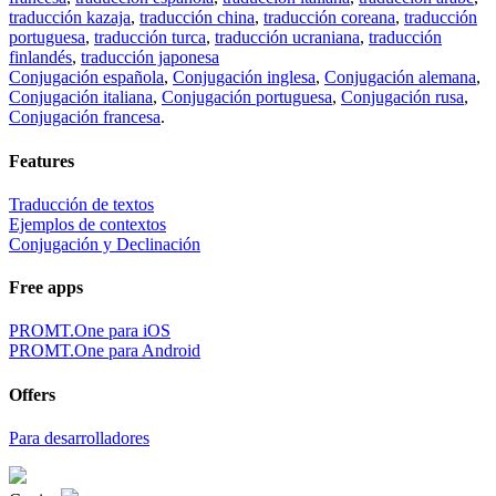
traducción kazaja
,
traducción china
,
traducción coreana
,
traducción
portuguesa
,
traducción turca
,
traducción ucraniana
,
traducción
finlandés
,
traducción japonesa
Conjugación española
,
Conjugación inglesa
,
Conjugación alemana
,
Conjugación italiana
,
Conjugación portuguesa
,
Conjugación rusa
,
Conjugación francesa
.
Features
Traducción de textos
Ejemplos de contextos
Conjugación y Declinación
Free apps
PROMT.One para iOS
PROMT.One para Android
Offers
Para desarrolladores