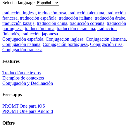
Select a language
traducción inglesa
,
traducción rusa
,
traducción alemana
,
traducción
francesa
,
traducción española
,
traducción italiana
,
traducción árabe
,
traducción kazaja
,
traducción china
,
traducción coreana
,
traducción
portuguesa
,
traducción turca
,
traducción ucraniana
,
traducción
finlandés
,
traducción japonesa
Conjugación española
,
Conjugación inglesa
,
Conjugación alemana
,
Conjugación italiana
,
Conjugación portuguesa
,
Conjugación rusa
,
Conjugación francesa
.
Features
Traducción de textos
Ejemplos de contextos
Conjugación y Declinación
Free apps
PROMT.One para iOS
PROMT.One para Android
Offers