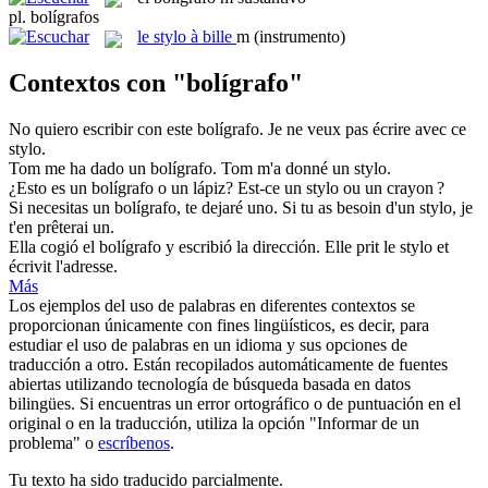
pl.
bolígrafos
le
stylo à bille
m
(instrumento)
Contextos con "bolígrafo"
No quiero escribir con este
bolígrafo
.
Je ne veux pas écrire avec ce
stylo.
Tom me ha dado un
bolígrafo
.
Tom m'a donné un stylo.
¿Esto es un
bolígrafo
o un lápiz?
Est-ce un stylo ou un crayon ?
Si necesitas un
bolígrafo
, te dejaré uno.
Si tu as besoin d'un stylo, je
t'en prêterai un.
Ella cogió el
bolígrafo
y escribió la dirección.
Elle prit le stylo et
écrivit l'adresse.
Más
Los ejemplos del uso de palabras en diferentes contextos se
proporcionan únicamente con fines lingüísticos, es decir, para
estudiar el uso de palabras en un idioma y sus opciones de
traducción a otro. Están recopilados automáticamente de fuentes
abiertas utilizando tecnología de búsqueda basada en datos
bilingües. Si encuentras un error ortográfico o de puntuación en el
original o en la traducción, utiliza la opción "Informar de un
problema" o
escríbenos
.
Tu texto ha sido traducido parcialmente.