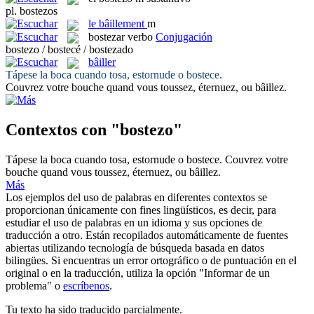
pl.
bostezos
le
bâillement
m
bostezar
verbo
Conjugación
bostezo / bostecé / bostezado
bâiller
Tápese la boca cuando tosa, estornude o
bostece
.
Couvrez votre bouche quand vous toussez, éternuez, ou
bâillez
.
Contextos con "bostezo"
Tápese la boca cuando tosa, estornude o
bostece
.
Couvrez votre
bouche quand vous toussez, éternuez, ou
bâillez
.
Más
Los ejemplos del uso de palabras en diferentes contextos se
proporcionan únicamente con fines lingüísticos, es decir, para
estudiar el uso de palabras en un idioma y sus opciones de
traducción a otro. Están recopilados automáticamente de fuentes
abiertas utilizando tecnología de búsqueda basada en datos
bilingües. Si encuentras un error ortográfico o de puntuación en el
original o en la traducción, utiliza la opción "Informar de un
problema" o
escríbenos
.
Tu texto ha sido traducido parcialmente.