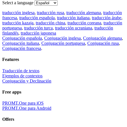
Select a language
traducción inglesa
,
traducción rusa
,
traducción alemana
,
traducción
francesa
,
traducción española
,
traducción italiana
,
traducción árabe
,
traducción kazaja
,
traducción china
,
traducción coreana
,
traducción
portuguesa
,
traducción turca
,
traducción ucraniana
,
traducción
finlandés
,
traducción japonesa
Conjugación española
,
Conjugación inglesa
,
Conjugación alemana
,
Conjugación italiana
,
Conjugación portuguesa
,
Conjugación rusa
,
Conjugación francesa
.
Features
Traducción de textos
Ejemplos de contextos
Conjugación y Declinación
Free apps
PROMT.One para iOS
PROMT.One para Android
Offers