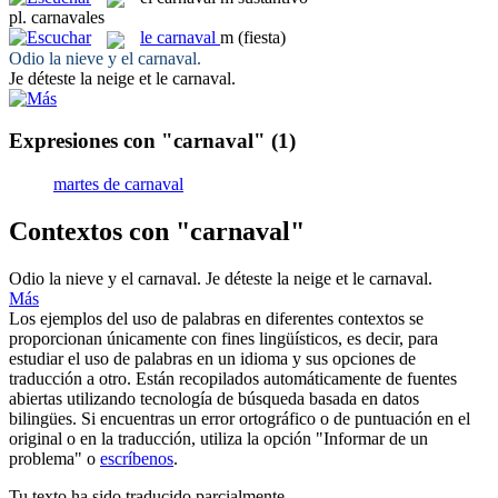
pl.
carnavales
le
carnaval
m
(fiesta)
Odio la nieve y el
carnaval
.
Je déteste la neige et le
carnaval
.
Expresiones con "carnaval"
(1)
martes de carnaval
Contextos con "carnaval"
Odio la nieve y el
carnaval
.
Je déteste la neige et le
carnaval
.
Más
Los ejemplos del uso de palabras en diferentes contextos se
proporcionan únicamente con fines lingüísticos, es decir, para
estudiar el uso de palabras en un idioma y sus opciones de
traducción a otro. Están recopilados automáticamente de fuentes
abiertas utilizando tecnología de búsqueda basada en datos
bilingües. Si encuentras un error ortográfico o de puntuación en el
original o en la traducción, utiliza la opción "Informar de un
problema" o
escríbenos
.
Tu texto ha sido traducido parcialmente.