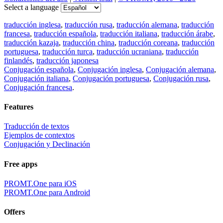
Select a language
traducción inglesa
,
traducción rusa
,
traducción alemana
,
traducción
francesa
,
traducción española
,
traducción italiana
,
traducción árabe
,
traducción kazaja
,
traducción china
,
traducción coreana
,
traducción
portuguesa
,
traducción turca
,
traducción ucraniana
,
traducción
finlandés
,
traducción japonesa
Conjugación española
,
Conjugación inglesa
,
Conjugación alemana
,
Conjugación italiana
,
Conjugación portuguesa
,
Conjugación rusa
,
Conjugación francesa
.
Features
Traducción de textos
Ejemplos de contextos
Conjugación y Declinación
Free apps
PROMT.One para iOS
PROMT.One para Android
Offers