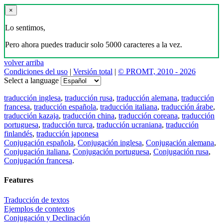
×
Lo sentimos,
Pero ahora puedes traducir solo 5000 caracteres a la vez.
volver arriba
Condiciones del uso
|
Versión total
|
© PROMT, 2010 - 2026
Select a language
traducción inglesa
,
traducción rusa
,
traducción alemana
,
traducción
francesa
,
traducción española
,
traducción italiana
,
traducción árabe
,
traducción kazaja
,
traducción china
,
traducción coreana
,
traducción
portuguesa
,
traducción turca
,
traducción ucraniana
,
traducción
finlandés
,
traducción japonesa
Conjugación española
,
Conjugación inglesa
,
Conjugación alemana
,
Conjugación italiana
,
Conjugación portuguesa
,
Conjugación rusa
,
Conjugación francesa
.
Features
Traducción de textos
Ejemplos de contextos
Conjugación y Declinación