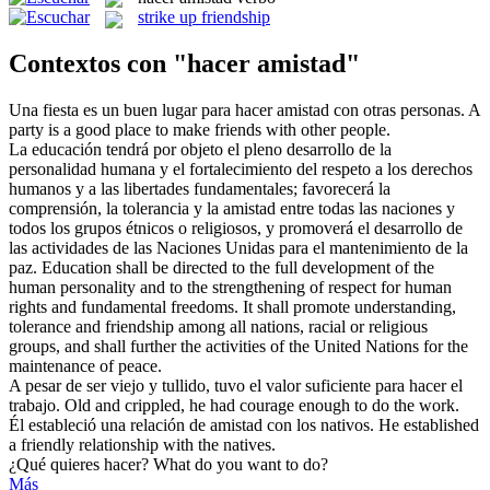
strike up friendship
Contextos con "hacer amistad"
Una fiesta es un buen lugar para
hacer amistad
con otras personas.
A
party is a good place to
make friends
with other people.
La educación tendrá por objeto el pleno desarrollo de la
personalidad humana y el fortalecimiento del respeto a los derechos
humanos y a las libertades fundamentales; favorecerá la
comprensión, la tolerancia y la
amistad
entre todas las naciones y
todos los grupos étnicos o religiosos, y promoverá el desarrollo de
las actividades de las Naciones Unidas para el mantenimiento de la
paz.
Education shall be directed to the full development of the
human personality and to the strengthening of respect for human
rights and fundamental freedoms. It shall promote understanding,
tolerance and
friendship
among all nations, racial or religious
groups, and shall further the activities of the United Nations for the
maintenance of peace.
A pesar de ser viejo y tullido, tuvo el valor suficiente para
hacer
el
trabajo.
Old and crippled, he had courage enough to
do
the work.
Él estableció una relación de
amistad
con los nativos.
He established
a friendly relationship with the natives.
¿Qué quieres
hacer
?
What
do
you want to do?
Más