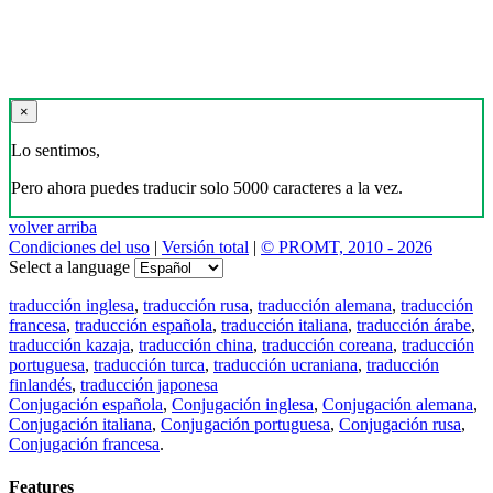
×
Lo sentimos,
Pero ahora puedes traducir solo 5000 caracteres a la vez.
volver arriba
Condiciones del uso
|
Versión total
|
© PROMT, 2010 - 2026
Select a language
traducción inglesa
,
traducción rusa
,
traducción alemana
,
traducción
francesa
,
traducción española
,
traducción italiana
,
traducción árabe
,
traducción kazaja
,
traducción china
,
traducción coreana
,
traducción
portuguesa
,
traducción turca
,
traducción ucraniana
,
traducción
finlandés
,
traducción japonesa
Conjugación española
,
Conjugación inglesa
,
Conjugación alemana
,
Conjugación italiana
,
Conjugación portuguesa
,
Conjugación rusa
,
Conjugación francesa
.
Features